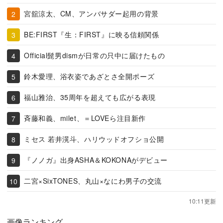
宮舘涼太、CM、アンバサダー起用の背景
BE:FIRST『生：FIRST』に映る信頼関係
Official髭男dismが日常の只中に届けたもの
鈴木愛理、浴衣姿であざとさ全開ポーズ
福山雅治、35周年を超えても広がる表現
斉藤和義、milet、＝LOVEら注目新作
ミセス 若井滉斗、ハリウッドオフショ公開
『ノノガ』出身ASHA＆KOKONAがデビュー
二宮×SixTONES、丸山×なにわ男子の交流
10:11更新
画像ランキング