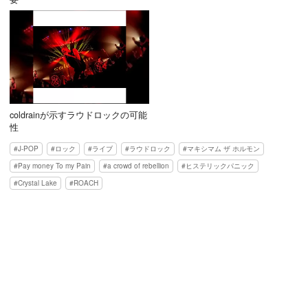
coldrainが示すラウドロックの可能
性
J-POP
ロック
ライブ
ラウドロック
マキシマム ザ ホルモン
Pay money To my Pain
a crowd of rebellion
ヒステリックパニック
Crystal Lake
ROACH