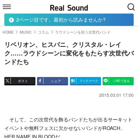
2ページ目です。最初から読みませんか?
HOME
MUSIC
MOVIE
TECH
BOOK
HOME
MUSIC
コラム
ラウドシーンを担う次世代バンド
リベリオン、ヒスパニ、クリスタル・レイ
ク……ラウドシーンに変化をもたらす次世代バ
ンドたち
ポスト
シェア
ブックマーク
LINEで送る
2015.03.01 17:00
そして、この次世代を飾るバンドたちが出るサーキット
イベントや無料フェスに欠かせないバンドがROACH、
HER NAME IN BLOODだ。