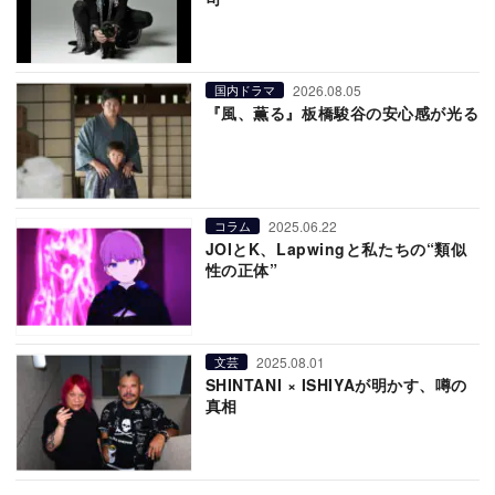
2026.08.05
国内ドラマ
『風、薫る』板橋駿谷の安心感が光る
2025.06.22
コラム
JOIとK、Lapwingと私たちの“類似
性の正体”
2025.08.01
文芸
SHINTANI × ISHIYAが明かす、噂の
真相