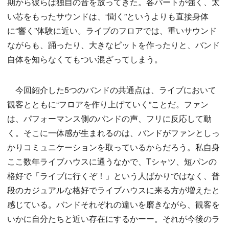
期から彼らは独自の音を放ってきた。各パートが強く、太
い芯をもったサウンドは、“聞く”というよりも直接身体
に“響く”体験に近い。ライブのフロアでは、重いサウンド
ながらも、踊ったり、大きなピットを作ったりと、バンド
自体を知らなくてもつい混ざってしまう。
今回紹介した5つのバンドの共通点は、ライブにおいて
観客とともに“フロアを作り上げていく”ことだ。ファン
は、パフォーマンス側のバンドの声、フリに反応して動
く。そこに一体感が生まれるのは、バンドがファンとしっ
かりコミュニケーションを取っているからだろう。私自身
ここ数年ライブハウスに通うなかで、Tシャツ、短パンの
格好で「ライブに行くぞ！」という人ばかりではなく、普
段のカジュアルな格好でライブハウスに来る方が増えたと
感じている。バンドそれぞれの違いを磨きながら、観客を
いかに自分たちと近い存在にするかーー。それが今後のラ