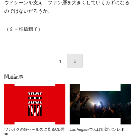
ウドシーンを支え、ファン層を大きくしていくカギになる
のではないだろうか。
（文＝椎橋穏子）
1
2
(current)
関連記事
ワンオクの好セールスに見るCD需
Las Vegas×でんぱ組対バンレポ
要