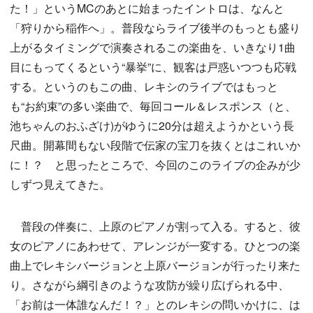
た！」というMCのあとに始まったイントロは、なんと
「狩りから稲作へ」。普段ならライブ後半のもっとも盛り
上がるタイミングで演奏されるこの楽曲を、いきなり1曲
目にもってくるという“暴挙”に、観客は戸惑いつつも応戦
する。というのもこの曲、レキシのライブではもっと
も“お約束”の多い楽曲で、毎回コール＆レスポンス（と、
池ちゃんのおふざけ)がゆうに20分は超えようかという長
尺曲。開幕間もない段階で伝家の宝刀を抜くとはこれいか
に！？ と思ったところで、今回のこのライブの企みが少
しずつ見えてきた。
普段の伴奏に、上原のピアノが割って入る。すると、彼
女のピアノにあわせて、アレンジが一変する。ひとつの楽
曲上でレキシバージョンと上原バージョンが行ったり来た
り。さながら綱引きのような攻防が繰り広げられる中、
「お前は一体誰なんだ！？」とのレキシの問いかけに、は