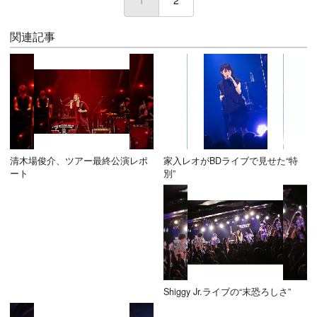
関連記事
清木場俊介、ツアー最終公演レポ
家入レオがBDライブで見せた“特
ート
別”
Shiggy Jr.ライブの“末恐ろしさ”