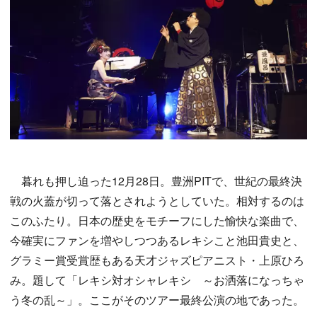
暮れも押し迫った12月28日。豊洲PITで、世紀の最終決
戦の火蓋が切って落とされようとしていた。相対するのは
このふたり。日本の歴史をモチーフにした愉快な楽曲で、
今確実にファンを増やしつつあるレキシこと池田貴史と、
グラミー賞受賞歴もある天才ジャズピアニスト・上原ひろ
み。題して「レキシ対オシャレキシ ～お洒落になっちゃ
う冬の乱～」。ここがそのツアー最終公演の地であった。