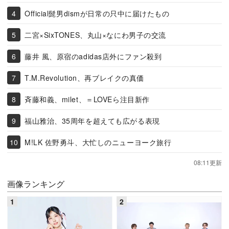
Official髭男dismが日常の只中に届けたもの
二宮×SixTONES、丸山×なにわ男子の交流
藤井 風、原宿のadidas店外にファン殺到
T.M.Revolution、再ブレイクの真価
斉藤和義、milet、＝LOVEら注目新作
福山雅治、35周年を超えても広がる表現
M!LK 佐野勇斗、大忙しのニューヨーク旅行
08:11更新
画像ランキング