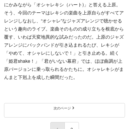
にかみながら「オシャレキシ（ハート)」と答える上原。
そう、今回のテーマはレキシの楽曲を上原自らがすべてア
レンジしなおし、“オシャレ”なジャズアレンジで聴かせる
という趣向のライブ。楽曲そのものの成り立ちを根底から
覆す、いわば天変地異的な試みだったのだ。上原のジャズ
アレンジにバックバンドが引き込まれるたび、レキシが
「やめて、オシャレにしないで！」と引き止める。続く
「姫君shake！」「君がいない幕府」では、ほぼ曲調が上
原バージョンに乗っ取られるかたちに。オシャレキシがま
んまと下剋上を成した瞬間だった。
次のページ
1
(current)
2