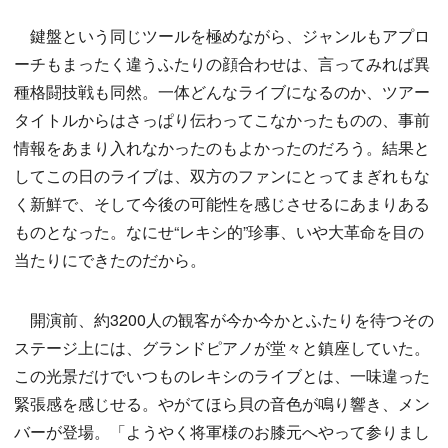
鍵盤という同じツールを極めながら、ジャンルもアプロ
ーチもまったく違うふたりの顔合わせは、言ってみれば異
種格闘技戦も同然。一体どんなライブになるのか、ツアー
タイトルからはさっぱり伝わってこなかったものの、事前
情報をあまり入れなかったのもよかったのだろう。結果と
してこの日のライブは、双方のファンにとってまぎれもな
く新鮮で、そして今後の可能性を感じさせるにあまりある
ものとなった。なにせ“レキシ的”珍事、いや大革命を目の
当たりにできたのだから。
開演前、約3200人の観客が今か今かとふたりを待つその
ステージ上には、グランドピアノが堂々と鎮座していた。
この光景だけでいつものレキシのライブとは、一味違った
緊張感を感じせる。やがてほら貝の音色が鳴り響き、メン
バーが登場。「ようやく将軍様のお膝元へやって参りまし