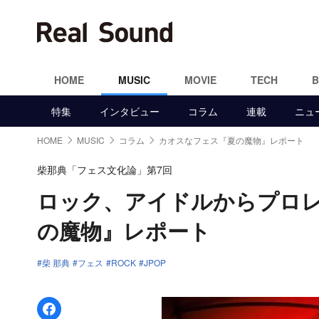
HOME
MUSIC
MOVIE
TECH
特集
インタビュー
コラム
連載
ニュ
HOME
MUSIC
コラム
カオスなフェス『夏の魔物』レポート
柴那典「フェス文化論」第7回
ロック、アイドルからプロ
の魔物』レポート
柴 那典
フェス
ROCK
JPOP
Facebookでシェア