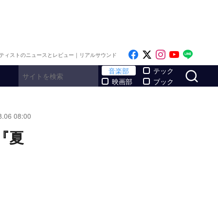
Like on Facebook
Follow on x
Follow on I
Follow o
Follo
ティストのニュースとレビュー｜リアルサウンド
サ
音楽部
テック
映画部
ブック
8.06 08:00
『夏