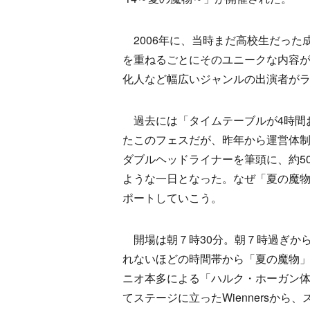
2006年に、当時まだ高校生だった
を重ねるごとにそのユニークな内容
化人など幅広いジャンルの出演者が
過去には「タイムテーブルが4時間
たこのフェスだが、昨年から運営体制を
ダブルヘッドライナーを筆頭に、約5
ような一日となった。なぜ「夏の魔
ポートしていこう。
開場は朝７時30分。朝７時過ぎか
れないほどの時間帯から「夏の魔物」
ニオ本多による「ハルク・ホーガン
てステージに立ったWiennersか