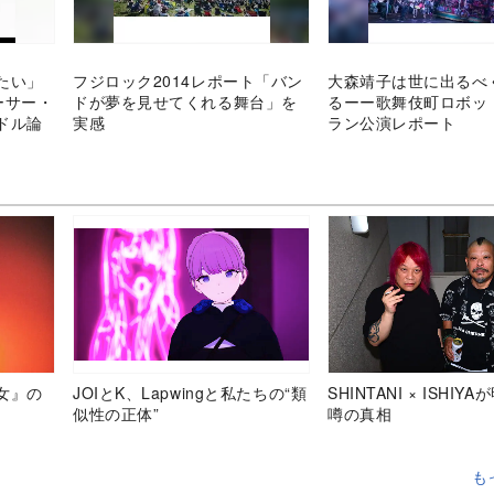
たい」
フジロック2014レポート「バン
大森靖子は世に出るべ
ーサー・
ドが夢を見せてくれる舞台」を
るーー歌舞伎町ロボッ
ドル論
実感
ラン公演レポート
女』の
JOIとK、Lapwingと私たちの“類
SHINTANI × ISHIY
似性の正体”
噂の真相
も