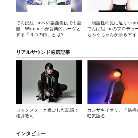
でんぱ組.incへの楽曲提供でも話
「物語性の先に辿りつき
題 Wiennersが音楽的ルーツと
でんぱ組.incのプロデュ
する「３つの街」とは?
もふくちゃんが語るアイ
リアルサウンド厳選記事
ロックスターと過ごした記憶：
カンザキイオリ、『禍禍
櫻井敦司
狂気語る
インタビュー