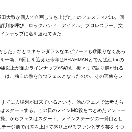
成田大致が個人で企画し立ち上げたこのフェスティバル。回
が評判を呼び、ロックバンド、アイドル、プロレスラー、文
ラインナップに名を連ねてきた。
おした」などスキャンダラスなエピソードも数限りなくあっ
一新。9回目を迎えた今年はBRAHMANとでんぱ組.incの
0組以上が並ぶラインナップが実現。後々まで語り継がれる
物」は、独自の熱を放つフェスとなったのか。その実像をレ
らすでに入場列が出来ているという、他のフェスでは考えら
はスタートする。この日のメインMC役をつとめたアントー
体操」からフェスはスタート。メインステージの一発目とし
ら、ステージ前では拳を上げて盛り上がるファンとヲタ芸をうつ