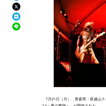
xでポスト
はてなブックマーク
LINEで送る
7月21日（月）、青森県・夜越山スキー場
'14～夏の魔物～」が開催された。