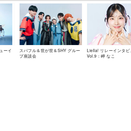
デビューイ
スパフル＆世が世＆SHY グルー
Liella! リレーインタ
プ座談会
Vol.9：岬 なこ