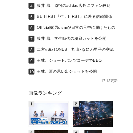
藤井 風、原宿のadidas店外にファン殺到
BE:FIRST『生：FIRST』に映る信頼関係
Official髭男dismが日常の只中に届けたもの
藤井 風、学生時代の秘蔵カットを公開
二宮×SixTONES、丸山×なにわ男子の交流
王林、ショートパンツコーデでBBQ
王林、夏の思い出ショットを公開
17:12更新
画像ランキング