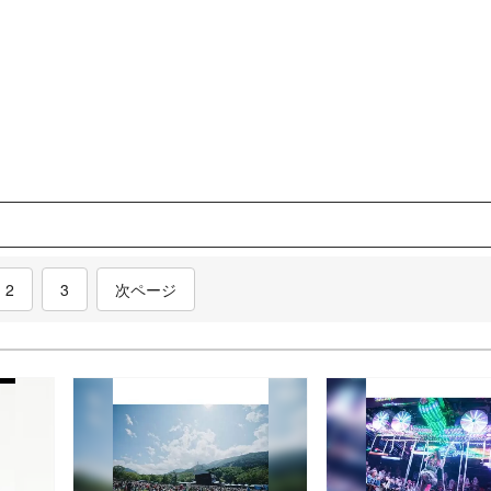
nt)
2
3
次ページ