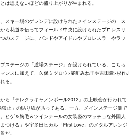
時とは思えないほどの盛り上がりが生まれる。
、スキー場のゲレンデに設けられたメインステージの「ス
こから花道を伝ってフィールド中央に設けられたプロレスリ
二つのステージに、バンドやアイドルやプロレスラーやラッ
ブステージの「道場ステージ」が設けられている。こちら
マンスに加えて、久保ミツロウ×能町みね子や吉田豪×杉作J
われる。
ら『テレクラキャノンボール2013』の上映会が行われて
満入場禁止」の貼り紙が貼ってある。一方、メインステージ側で
rdが登場。ヒゲ＆胸毛＆ツインテールの女装姿のマッチョな外国人
ける」や宇多田ヒカル「First Love」のメタルアレンジ
風景だ。