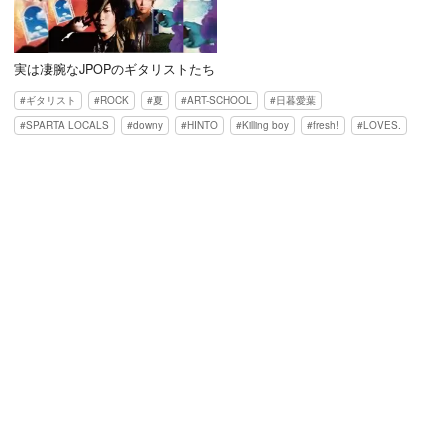
実は凄腕なJPOPのギタリストたち
ギタリスト
ROCK
夏
ART-SCHOOL
日暮愛葉
SPARTA LOCALS
downy
HINTO
Killing boy
fresh!
LOVES.