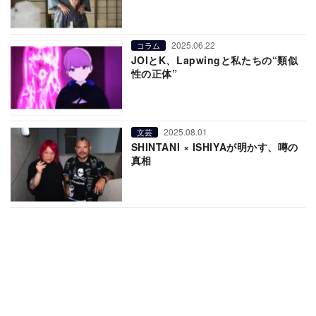
2025.06.22
コラム
JOIとK、Lapwingと私たちの“類似
性の正体”
2025.08.01
文芸
SHINTANI × ISHIYAが明かす、噂の
真相