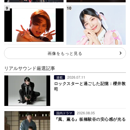
画像をもっと見る
リアルサウンド厳選記事
2026.07.11
連載
ロックスターと過ごした記憶：櫻井敦
司
2026.08.05
国内ドラマ
『風、薫る』板橋駿谷の安心感が光る