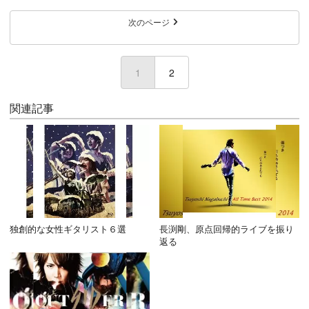
次のページ
1
(current)
2
関連記事
独創的な女性ギタリスト６選
長渕剛、原点回帰的ライブを振り
返る