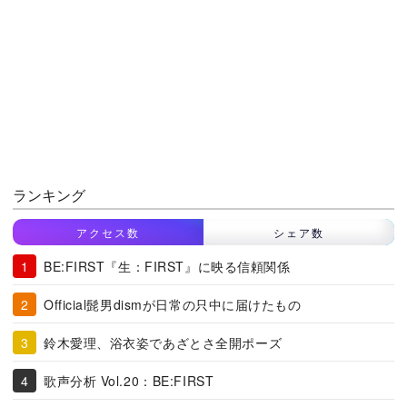
ランキング
アクセス数
シェア数
BE:FIRST『生：FIRST』に映る信頼関係
Official髭男dismが日常の只中に届けたもの
鈴木愛理、浴衣姿であざとさ全開ポーズ
歌声分析 Vol.20：BE:FIRST