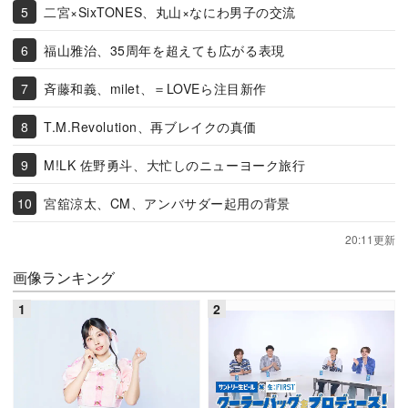
二宮×SixTONES、丸山×なにわ男子の交流
福山雅治、35周年を超えても広がる表現
斉藤和義、milet、＝LOVEら注目新作
T.M.Revolution、再ブレイクの真価
M!LK 佐野勇斗、大忙しのニューヨーク旅行
宮舘涼太、CM、アンバサダー起用の背景
20:11更新
画像ランキング