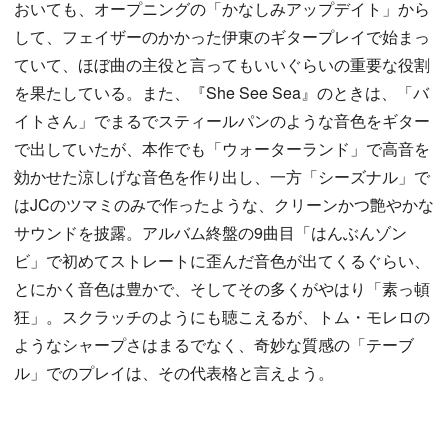
おいても、オープニングの「かなしみアップデイト」から
して、フェイザーのかかった伊東のギタープレイで始まっ
ていて、ほぼ曲の主役と言ってもいいぐらいの重要な役割
を果たしている。また、『She See Sea』のときは、「バ
イトさん」でまるでスティールパンのような音色をギター
で出していたが、本作でも「ウォーターランド」で高音を
効かせた涼しげな音色を作り出し、一方「シーズナル」で
はJCのツマミのみで作ったような、クリーンかつ艶やかな
サウンドを披露。アルバム終盤の9曲目「はんぶんゾン
ビ」で初めてストレートに歪んだ音色が出てくるぐらい、
とにかく音色は豊かで、そしてその多くがやはり「素っ頓
狂」。スクラッチのようにも聴こえるが、トム・モレロの
ようなシャープさはまるでなく、奇妙な質感の「テーブ
ル」でのプレイは、その代表格と言えよう。