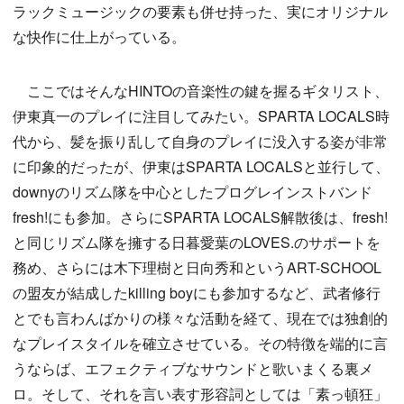
ラックミュージックの要素も併せ持った、実にオリジナル
な快作に仕上がっている。
ここではそんなHINTOの音楽性の鍵を握るギタリスト、
伊東真一のプレイに注目してみたい。SPARTA LOCALS時
代から、髪を振り乱して自身のプレイに没入する姿が非常
に印象的だったが、伊東はSPARTA LOCALSと並行して、
downyのリズム隊を中心としたプログレインストバンド
fresh!にも参加。さらにSPARTA LOCALS解散後は、fresh!
と同じリズム隊を擁する日暮愛葉のLOVES.のサポートを
務め、さらには木下理樹と日向秀和というART-SCHOOL
の盟友が結成したkilling boyにも参加するなど、武者修行
とでも言わんばかりの様々な活動を経て、現在では独創的
なプレイスタイルを確立させている。その特徴を端的に言
うならば、エフェクティブなサウンドと歌いまくる裏メ
ロ。そして、それを言い表す形容詞としては「素っ頓狂」