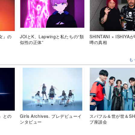
女』の
JOIとK、Lapwingと私たちの“類
SHINTANI × ISHIY
似性の正体”
噂の真相
も
』との
Girls Archives. プレデビューイ
スパフル＆世が世＆SH
ンタビュー
プ座談会