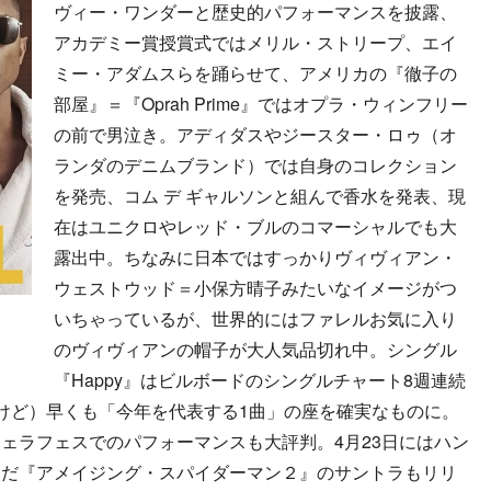
ヴィー・ワンダーと歴史的パフォーマンスを披露、
アカデミー賞授賞式ではメリル・ストリープ、エイ
ミー・アダムスらを踊らせて、アメリカの『徹子の
部屋』＝『Oprah Prime』ではオプラ・ウィンフリー
の前で男泣き。アディダスやジースター・ロゥ（オ
ランダのデニムブランド）では自身のコレクション
を発売、コム デ ギャルソンと組んで香水を発表、現
在はユニクロやレッド・ブルのコマーシャルでも大
露出中。ちなみに日本ではすっかりヴィヴィアン・
ウェストウッド＝小保方晴子みたいなイメージがつ
いちゃっているが、世界的にはファレルお気に入り
のヴィヴィアンの帽子が大人気品切れ中。シングル
『Happy』はビルボードのシングルチャート8週連続
けど）早くも「今年を代表する1曲」の座を確実なものに。
ェラフェスでのパフォーマンスも大評判。4月23日にはハン
んだ『アメイジング・スパイダーマン２』のサントラもリリ