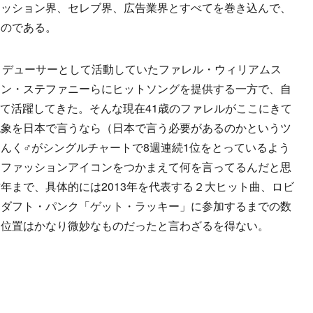
ァッション界、セレブ界、広告業界とすべてを巻き込んで、
いのである。
ロデューサーとして活動していたファレル・ウィリアムス
ェン・ステファニーらにヒットソングを提供する一方で、自
ーとして活躍してきた。そんな現在41歳のファレルがここにきて
現象を日本で言うなら（日本で言う必要があるのかというツ
んく♂がシングルチャートで8週連続1位をとっているよう
なファッションアイコンをつかまえて何を言ってるんだと思
年まで、具体的には2013年を代表する２大ヒット曲、ロビ
とダフト・パンク「ゲット・ラッキー」に参加するまでの数
ち位置はかなり微妙なものだったと言わざるを得ない。