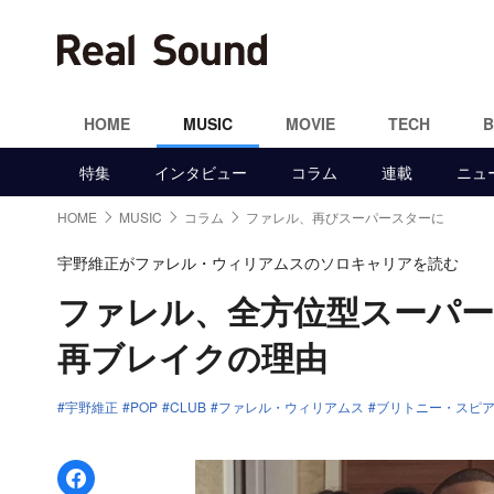
HOME
MUSIC
MOVIE
TECH
特集
インタビュー
コラム
連載
ニュ
HOME
MUSIC
コラム
ファレル、再びスーパースターに
宇野維正がファレル・ウィリアムスのソロキャリアを読む
ファレル、全方位型スーパ
再ブレイクの理由
宇野維正
POP
CLUB
ファレル・ウィリアムス
ブリトニー・スピ
Facebookでシェア