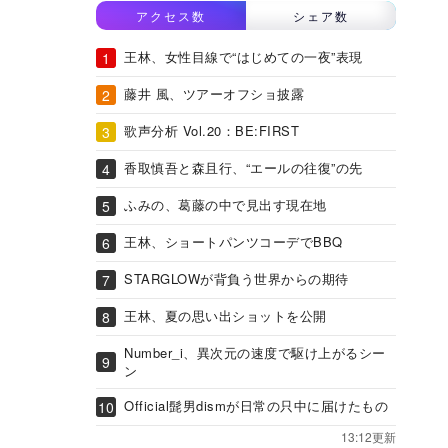
アクセス数
シェア数
王林、女性目線で“はじめての一夜”表現
藤井 風、ツアーオフショ披露
歌声分析 Vol.20：BE:FIRST
香取慎吾と森且行、“エールの往復”の先
ふみの、葛藤の中で見出す現在地
王林、ショートパンツコーデでBBQ
STARGLOWが背負う世界からの期待
王林、夏の思い出ショットを公開
Number_i、異次元の速度で駆け上がるシー
ン
Official髭男dismが日常の只中に届けたもの
13:12更新