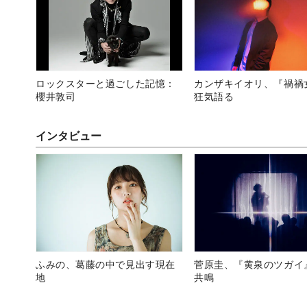
ロックスターと過ごした記憶：
カンザキイオリ、『禍禍
櫻井敦司
狂気語る
インタビュー
ふみの、葛藤の中で見出す現在
菅原圭、『黄泉のツガイ
地
共鳴