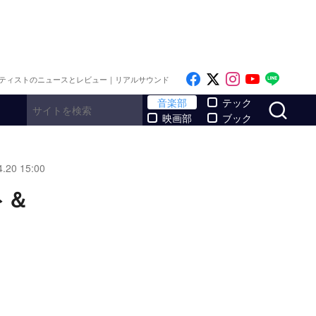
Like on Facebook
Follow on x
Follow on I
Follow o
Follo
ティストのニュースとレビュー｜リアルサウンド
サ
音楽部
テック
映画部
ブック
4.20 15:00
ト＆