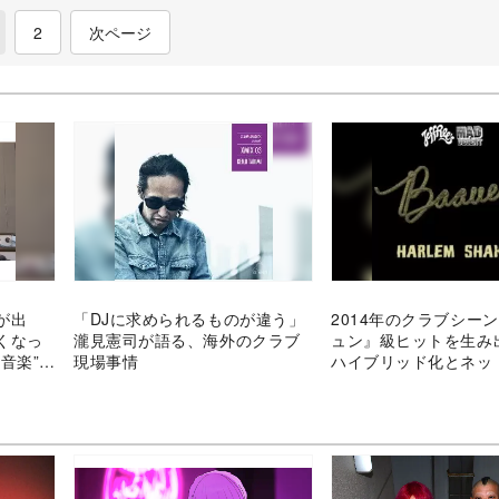
current)
2
次ページ
が出
「DJに求められるものが違う」
2014年のクラブシー
くなっ
瀧見憲司が語る、海外のクラブ
ュン』級ヒットを生み
音楽”の
現場事情
ハイブリッド化とネッ
カギ