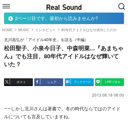
2ページ目です。最初から読みませんか?
HOME
MUSIC
MOVIE
TECH
BOOK
HOME
MUSIC
インタビュー
80年代アイドルはなぜ成功したのか
北川昌弘が「アイドル40年史」を語る（中編）
松田聖子、小泉今日子、中森明菜...『あまちゃ
ん』でも注目、80年代アイドルはなぜ輝いて
いた？
ポスト
シェア
ブックマーク
LINEで送る
2013.08.18 08:00
――しかし北川さんは著書で、冬の時代ならではのアイド
ルについても言及していますね。