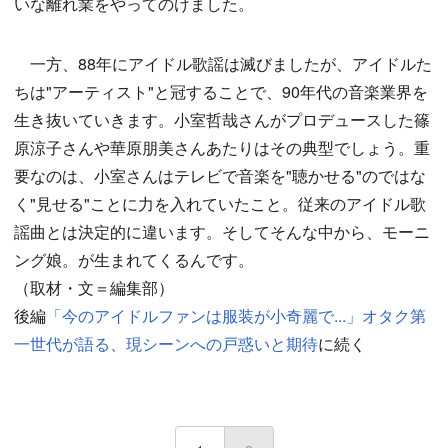
いな離れ業をやってのけました。
一方、88年にアイドル歌謡は滅びましたが、アイドルた
ちは"アーティスト"と冠することで、90年代の音楽業界を
生き抜いていきます。小室哲哉さんがプロデュースした篠
原涼子さんや華原朋美さんあたりはその典型でしょう。重
要なのは、小室さんはテレビで音楽を"聴かせる"のではな
く"見せる"ことに力を入れていたこと。従来のアイドル歌
謡曲とは決定的に違います。そしてそんな中から、モーニ
ング娘。が生まれてくるんです。
（取材・文＝編集部）
後編
「今のアイドルファンは服装が小奇麗で...」オタク第
一世代が語る、現シーンへの戸惑いと期待
に続く