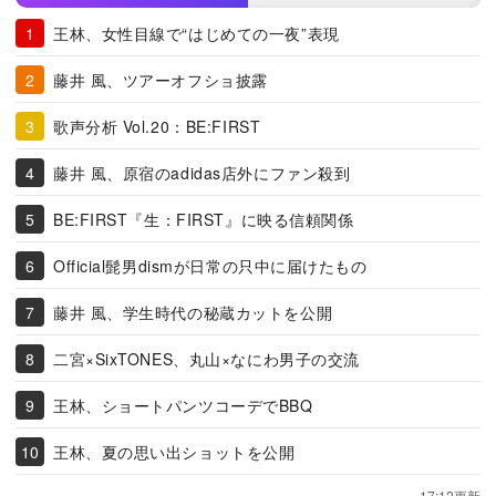
王林、女性目線で“はじめての一夜”表現
藤井 風、ツアーオフショ披露
歌声分析 Vol.20：BE:FIRST
藤井 風、原宿のadidas店外にファン殺到
BE:FIRST『生：FIRST』に映る信頼関係
Official髭男dismが日常の只中に届けたもの
藤井 風、学生時代の秘蔵カットを公開
二宮×SixTONES、丸山×なにわ男子の交流
王林、ショートパンツコーデでBBQ
王林、夏の思い出ショットを公開
17:12更新