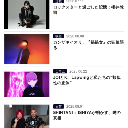
2026.07.11
連載
ロックスターと過ごした記憶：櫻井敦
司
2026.08.08
映画
カンザキイオリ、『禍禍女』の狂気語
る
2025.06.22
コラム
JOIとK、Lapwingと私たちの“類似
性の正体”
2025.08.01
文芸
SHINTANI × ISHIYAが明かす、噂の
真相