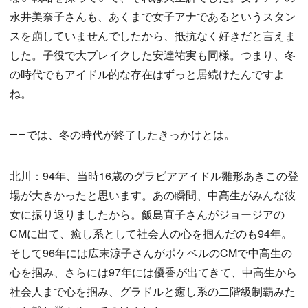
永井美奈子さんも、あくまで女子アナであるというスタン
スを崩していませんでしたから、抵抗なく好きだと言えま
した。子役で大ブレイクした安達祐実も同様。つまり、冬
の時代でもアイドル的な存在はずっと居続けたんですよ
ね。
――では、冬の時代が終了したきっかけとは。
北川：94年、当時16歳のグラビアアイドル雛形あきこの登
場が大きかったと思います。あの瞬間、中高生がみんな彼
女に振り返りましたから。飯島直子さんがジョージアの
CMに出て、癒し系として社会人の心を掴んだのも94年。
そして96年には広末涼子さんがポケベルのCMで中高生の
心を掴み、さらには97年には優香が出てきて、中高生から
社会人まで心を掴み、グラドルと癒し系の二階級制覇みた