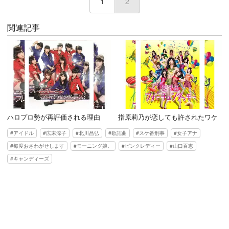
1
2
(current)
関連記事
ハロプロ勢が再評価される理由
指原莉乃が恋しても許されたワケ
アイドル
広末涼子
北川昌弘
歌謡曲
スケ番刑事
女子アナ
毎度おさわがせします
モーニング娘。
ピンクレディー
山口百恵
キャンディーズ