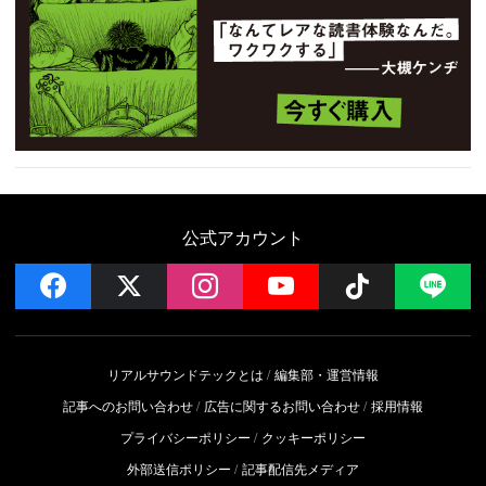
公式アカウント
facebook
x
instagram
YouTube
Follow on 
LI
リアルサウンドテックとは
編集部・運営情報
記事へのお問い合わせ
広告に関するお問い合わせ
採用情報
プライバシーポリシー
クッキーポリシー
外部送信ポリシー
記事配信先メディア