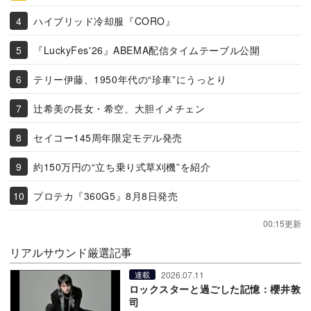
ハイブリッド冷却服『CORO』
『LuckyFes'26』ABEMA配信タイムテーブル公開
テリー伊藤、1950年代の“珍車”にうっとり
辻希美の長女・希空、大胆イメチェン
セイコー145周年限定モデル発売
約150万円の“立ち乗り式草刈機”を紹介
プロテカ『360G5』8月8日発売
00:15更新
リアルサウンド厳選記事
2026.07.11
連載
ロックスターと過ごした記憶：櫻井敦
司