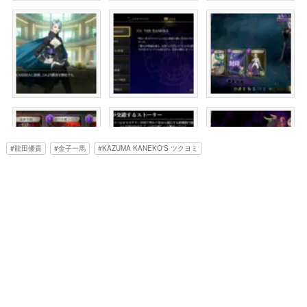
龍田優貴
金子一馬
KAZUMA KANEKO'S ツクヨミ