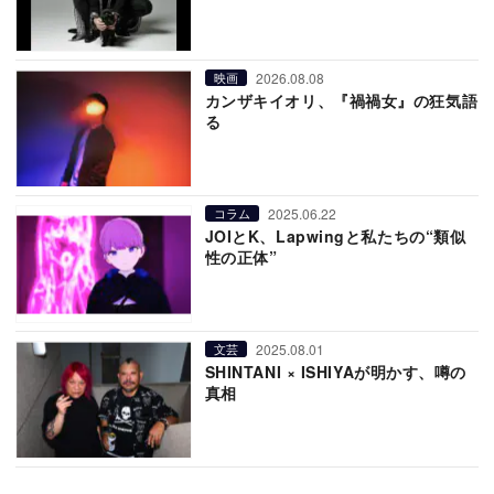
2026.08.08
映画
カンザキイオリ、『禍禍女』の狂気語
る
2025.06.22
コラム
JOIとK、Lapwingと私たちの“類似
性の正体”
2025.08.01
文芸
SHINTANI × ISHIYAが明かす、噂の
真相