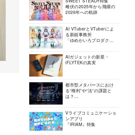
SWEET STEADY特集
雌伏の2025年から飛躍の
2026年への軌跡
AI VTuberとVTuberによ
る新鋭事務所
「ゆめかいろプロダクシ
ョン」の挑戦に迫る
AIガジェットの新星・
iFLYTEKの真実
都市型メタバースにおけ
る“権利”や“法”の課題と
は？
バーチャルシティコンソ
ーシアムの挑戦に迫る
Vライブコミュニケーショ
ンアプリ
『IRIAM』特集