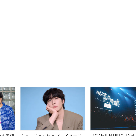
倉本美津
チェ・ジョンヒョプ、イメージ
『GAME MUSIC JA