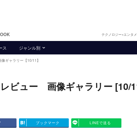
BOOK
テクノロジー×エンタ
ース
ジャンル別
画像ギャラリー【10/11】
ュー 画像ギャラリー [10/11
ア
ブックマーク
LINEで送る