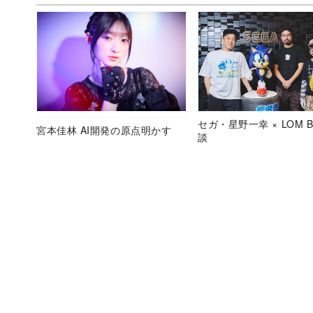
セガ・星野一幸 × LOM B
宮本佳林 AI開発の原点明かす
談