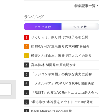
特集記事一覧
ランキング
アクセス数
シェア数
りくりゅう、振り付けの様子を初公開
約150万円の“立ち乗り式草刈機”を紹介
極楽とんぼ山本、家族で巨大スイカ割り
宮本佳林 AI開発の原点明かす
「ラジコン草刈機」の爽快な実力に反響
「メタルギア」POP UP STORE開催決定
『RUST』の夏はVCRからニコニコ老人会へ
“着る氷水”水冷服をアウトドア119が発売
Back MarketとGoogle提携