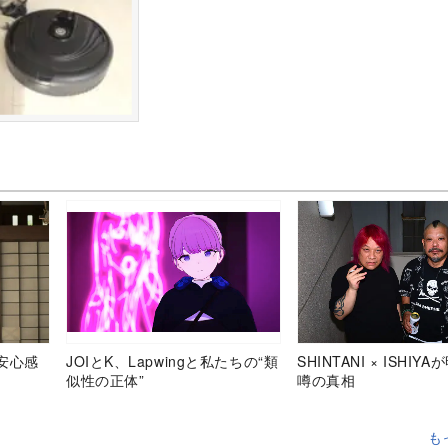
安心感
JOIとK、Lapwingと私たちの“類
SHINTANI × ISHIY
似性の正体”
噂の真相
も