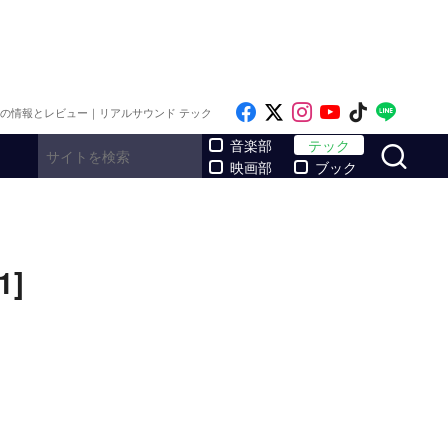
Like on Facebook
Follow on x
Follow on Inst
Follow on Y
Follow on
Follo
メの情報とレビュー｜リアルサウンド テック
サ
音楽部
テック
映画部
ブック
]