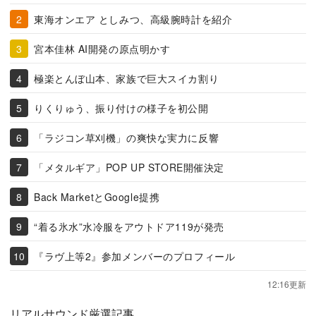
東海オンエア としみつ、高級腕時計を紹介
宮本佳林 AI開発の原点明かす
極楽とんぼ山本、家族で巨大スイカ割り
りくりゅう、振り付けの様子を初公開
「ラジコン草刈機」の爽快な実力に反響
「メタルギア」POP UP STORE開催決定
Back MarketとGoogle提携
“着る氷水”水冷服をアウトドア119が発売
『ラヴ上等2』参加メンバーのプロフィール
12:16更新
リアルサウンド厳選記事