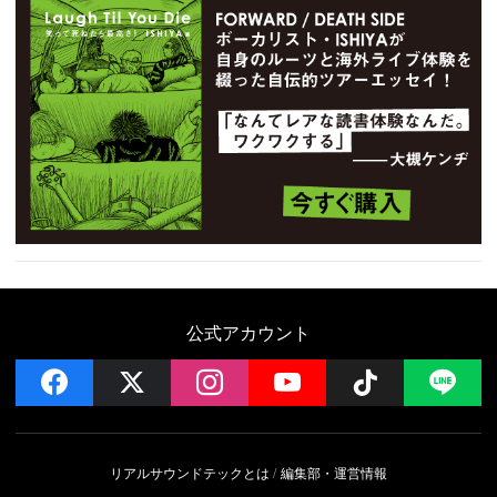
公式アカウント
facebook
x
instagram
YouTube
Follow on 
LI
リアルサウンドテックとは
編集部・運営情報