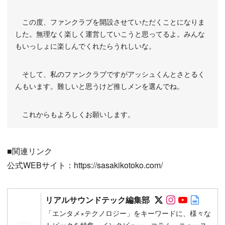
この度、ファンクラブを開設させていただくことになりま
した。無理なく楽しく運営していこうと思ってるよ。みんな
もいっしょに楽しんでくれたらうれしいな。
そして、私のファンクラブですがアッシュくんとさとるく
んもいます。難しいと思うけど推しメンを選んでね。
これからもよろしくお願いします。
■関連リンク
公式WEBサイト：https://sasakikotoko.com/
Follow on SN
Follow on 
Follow 
Autho
リアルサウンドテック編集部
「エンタメ×テクノロジー」をキーワードに、様々な
トピックを特集・インタビュー・コラム・ニュース