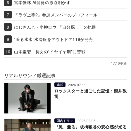
宮本佳林 AI開発の原点明かす
『ラヴ上等2』参加メンバーのプロフィール
にじさんじ・小柳ロウ 「自分探し」の軌跡
“着る氷水”水冷服をアウトドア119が発売
山本圭壱、長女の“イヤイヤ期”に苦戦
17:16更新
リアルサウンド厳選記事
2026.07.11
連載
ロックスターと過ごした記憶：櫻井敦
司
2026.08.05
国内ドラマ
『風、薫る』板橋駿谷の安心感が光る