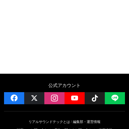
公式アカウント
facebook
x
instagram
YouTube
Follow on 
LI
リアルサウンドテックとは
編集部・運営情報