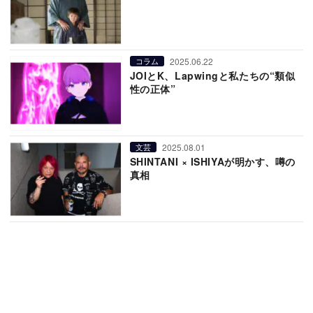
2025.06.22
コラム
JOIとK、Lapwingと私たちの“類似
性の正体”
2025.08.01
文芸
SHINTANI × ISHIYAが明かす、噂の
真相