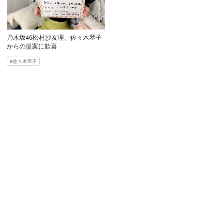
乃木坂46松村沙友理、佐々木琴子
からの提案に歓喜
佐々木琴子