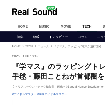
HOME
MUSIC
MOVIE
TECH
特集
連載
インタビュー
コラム
ニュ
HOME
TECH
ニュース
『学マス』ラッピング電車が運行開始
2025.01.06 18:42
『学マス』のラッピングトレ
手毬・藤田ことねが首都圏を
文＝リアルサウンドテック編集部、画像＝©Bandai Namco Entertainment I
アイドルマスター
学園アイドルマスター