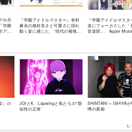
グや月
『学園アイドルマスター』有村
『学園アイドルマスタ
『学園
麻央の格好良さと可愛さに揺れ
楽にフォーカスした「
ボアパ
動く姿に感じた、“現代の菊地
音楽部」、Apple Mus
真”の姿
始
女』の
JOIとK、Lapwingと私たちの“類
SHINTANI × ISHIY
似性の正体”
噂の真相
も