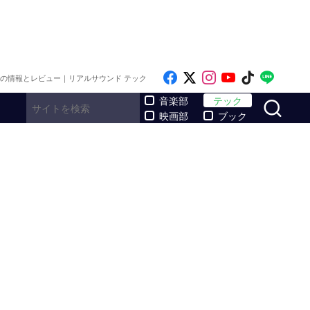
Like on Facebook
Follow on x
Follow on Inst
Follow on Y
Follow on
Follo
メの情報とレビュー｜リアルサウンド テック
サ
音楽部
テック
映画部
ブック