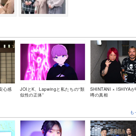
安心感
JOIとK、Lapwingと私たちの“類
SHINTANI × ISHIY
似性の正体”
噂の真相
も