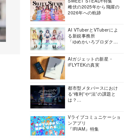
SWEET STEADY特集
雌伏の2025年から飛躍の
2026年への軌跡
AI VTuberとVTuberによ
る新鋭事務所
「ゆめかいろプロダクシ
ョン」の挑戦に迫る
AIガジェットの新星・
iFLYTEKの真実
都市型メタバースにおけ
る“権利”や“法”の課題と
は？
バーチャルシティコンソ
ーシアムの挑戦に迫る
Vライブコミュニケーショ
ンアプリ
『IRIAM』特集