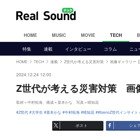
HOME
MUSIC
MOVIE
TECH
特集
連載
インタビュー
コラム
ニュ
HOME
TECH
連載
Z世代が考える災害対策
画像ギャラリー【5
2024.12.24 12:00
Z世代が考える災害対策 画像ギ
取材＝中村拓海、構成＝菜本かな、写真＝晴知花
Z世代
大学生
菜本かな
中村拓海
晴知花
#bienoZ世代インサイト
ポスト
シェ