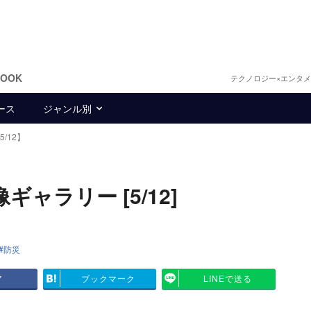
BOOK
テクノロジー×エンタ
ース
ジャンル別
/12】
ャラリー [5/12]
防災
ア
ブックマーク
LINEで送る