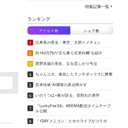
特集記事一覧
ランキング
アクセス数
シェア数
辻希美の長女・希空、大胆イメチェン
約150万円の“立ち乗り式草刈機”を紹介
西野未姫の長女、父を恋しがり号泣
ちゃんユカ、進化したランチボックスに興奮
宮本佳林 AI開発の原点明かす
いのうつは×奏が語る、音割れの美学
『LuckyFes'26』ABEMA配信タイムテーブ
ル公開
「1DAYメニコン」とホロライブがコラボ