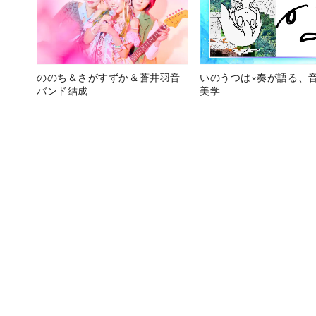
ののち＆さがすずか＆蒼井羽音
いのうつは×奏が語る、
バンド結成
美学