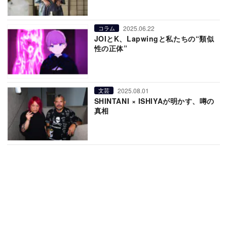
2025.06.22
コラム
JOIとK、Lapwingと私たちの“類似
性の正体”
2025.08.01
文芸
SHINTANI × ISHIYAが明かす、噂の
真相