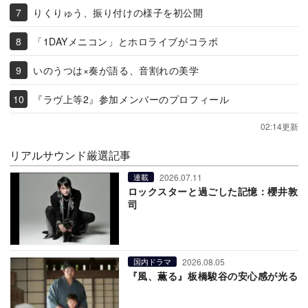
りくりゅう、振り付けの様子を初公開
「1DAYメニコン」とホロライブがコラボ
いのうつは×奏が語る、音割れの美学
『ラヴ上等2』参加メンバーのプロフィール
02:14更新
リアルサウンド厳選記事
2026.07.11
連載
ロックスターと過ごした記憶：櫻井敦
司
2026.08.05
国内ドラマ
『風、薫る』板橋駿谷の安心感が光る