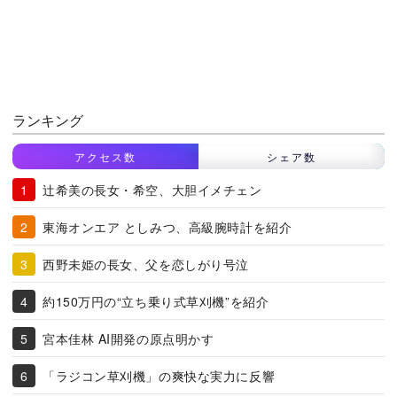
ランキング
アクセス数
シェア数
辻希美の長女・希空、大胆イメチェン
東海オンエア としみつ、高級腕時計を紹介
西野未姫の長女、父を恋しがり号泣
約150万円の“立ち乗り式草刈機”を紹介
宮本佳林 AI開発の原点明かす
「ラジコン草刈機」の爽快な実力に反響