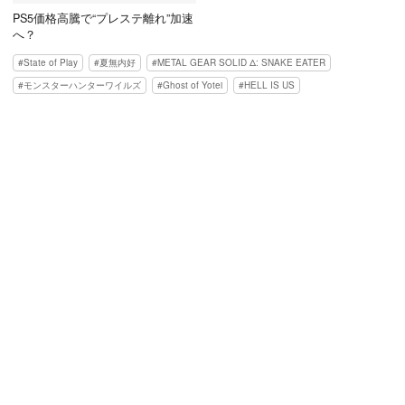
PS5価格高騰で“プレステ離れ”加速
へ？
State of Play
夏無内好
METAL GEAR SOLID Δ: SNAKE EATER
モンスターハンターワイルズ
Ghost of Yotei
HELL IS US