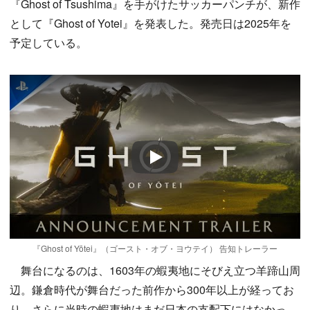
『Ghost of Tsushima』を手がけたサッカーパンチが、新作
として『Ghost of Yotei』を発表した。発売日は2025年を
予定している。
Play
『Ghost of Yōtei』（ゴースト・オブ・ヨウテイ） 告知トレーラー
舞台になるのは、1603年の蝦夷地にそびえ立つ羊蹄山周
辺。鎌倉時代が舞台だった前作から300年以上が経ってお
り、さらに当時の蝦夷地はまだ日本の支配下にはなかっ