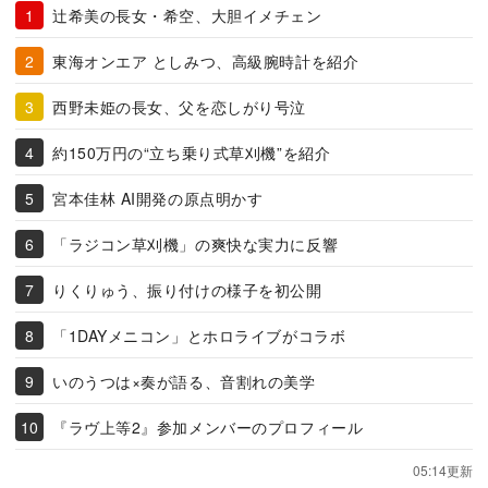
辻希美の長女・希空、大胆イメチェン
東海オンエア としみつ、高級腕時計を紹介
西野未姫の長女、父を恋しがり号泣
約150万円の“立ち乗り式草刈機”を紹介
宮本佳林 AI開発の原点明かす
「ラジコン草刈機」の爽快な実力に反響
りくりゅう、振り付けの様子を初公開
「1DAYメニコン」とホロライブがコラボ
いのうつは×奏が語る、音割れの美学
『ラヴ上等2』参加メンバーのプロフィール
05:14更新