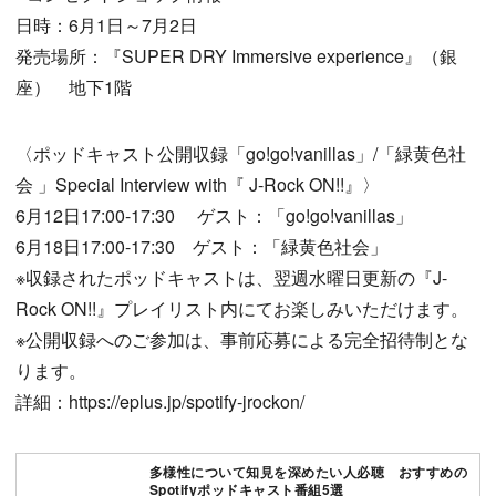
日時：6月1日～7月2日
発売場所：『SUPER DRY Immersive experience』（銀
座） 地下1階
〈ポッドキャスト公開収録「go!go!vanillas」/「緑黄色社
会 」Special Interview with『 J-Rock ON!!』〉
6月12日17:00-17:30 ゲスト：「go!go!vanillas」
6月18日17:00-17:30 ゲスト：「緑黄色社会」
※収録されたポッドキャストは、翌週水曜日更新の『J-
Rock ON!!』プレイリスト内にてお楽しみいただけます。
※公開収録へのご参加は、事前応募による完全招待制とな
ります。
詳細：https://eplus.jp/spotify-jrockon/
多様性について知見を深めたい人必聴 おすすめの
Spotifyポッドキャスト番組5選