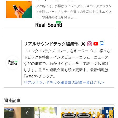
Spotifyには、多様なライフスタイルやバックグラウン
ドを持つパーソナリティが日々の生活におけるエピソ
ードや自身の考えを発信し…
Follow on SN
Follow on 
Follow 
Autho
リアルサウンドテック編集部
「エンタメ×テクノロジー」をキーワードに、様々な
トピックを特集・インタビュー・コラム・ニュース
などの形式で、わかりやすく、そして詳しくお届け
します。注目の連載企画も続々更新中。最新情報は
Twitterをチェック。
リアルサウンドテック編集部の記事一覧はこちら
関連記事