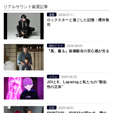
リアルサウンド厳選記事
2026.07.11
連載
ロックスターと過ごした記憶：櫻井敦
司
2026.08.05
国内ドラマ
『風、薫る』板橋駿谷の安心感が光る
2025.06.22
コラム
JOIとK、Lapwingと私たちの“類似
性の正体”
2025.08.01
文芸
SHINTANI × ISHIYAが明かす、噂の