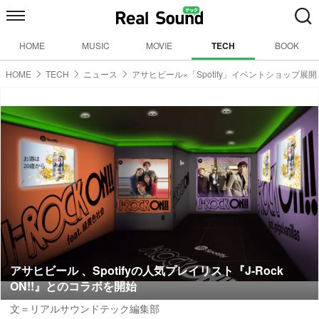
HOME
MUSIC
MOVIE
TECH
BOOK
HOME
TECH
ニュース
アサヒビール×「Spotify」イベントショップ展開
アサヒビール 、Spotifyの人気プレイリスト『J-Rock
ON!!』とのコラボを開始
文＝リアルサウンドテック編集部