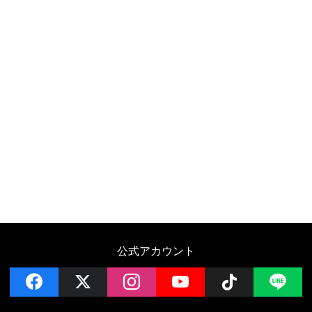
公式アカウント
facebook
x
instagram
YouTube
Follow on 
LI