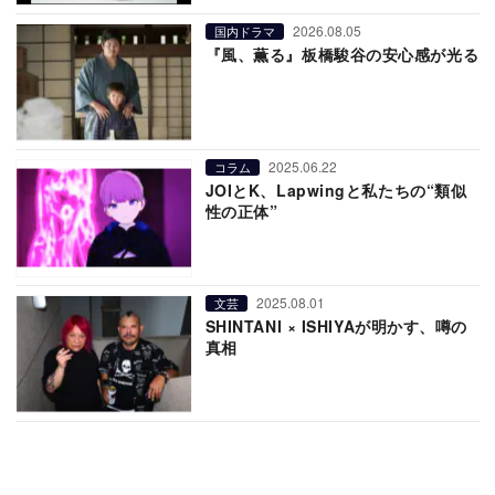
2026.08.05
国内ドラマ
『風、薫る』板橋駿谷の安心感が光る
2025.06.22
コラム
JOIとK、Lapwingと私たちの“類似
性の正体”
2025.08.01
文芸
SHINTANI × ISHIYAが明かす、噂の
真相