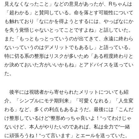
見えなくなったこと」などの意見があったが、Rちゃんは
「超わかる」と賛同している。命を落とす可能性について
も触れており「なにかを得ようとするには、やっぱなにか
を失う覚悟じゃないとってことですよね」と話していた。
また「もっともっとっていうのが出てきて、永遠に終わら
ないっていうのはデメリットでもあるし」と語っている。
特に切る系の整形はリスクが多いため「ある程度終わりと
か決めておいた方がいいかもね」とアドバイスを送ってい
た。
後半には視聴者から寄せられたメリットについても紹
介。「シンプルにモテ期到来」「可愛くなれる」「人生変
わる」など、多くの利点もあるようだ。最後には「こんだ
け整形しているけど“整形めっちゃ良いよ！“ってわけじゃ
ないけど、本人がやりたいのであれば、私は全力で“一緒
に頑張ろうね！“って言います」とエールを送っていた。