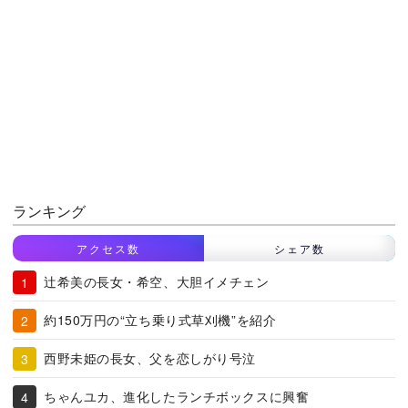
ランキング
アクセス数
シェア数
辻希美の長女・希空、大胆イメチェン
約150万円の“立ち乗り式草刈機”を紹介
西野未姫の長女、父を恋しがり号泣
ちゃんユカ、進化したランチボックスに興奮