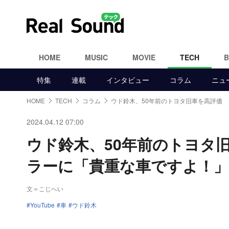
HOME
MUSIC
MOVIE
TECH
特集
連載
インタビュー
コラム
ニュ
HOME
TECH
コラム
ウド鈴木、50年前のトヨタ旧車を高評価
2024.04.12 07:00
ウド鈴木、50年前のトヨタ
ラーに「貴重な車ですよ！」
文＝こじへい
YouTube
車
ウド鈴木