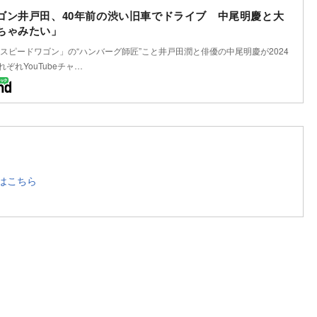
ゴン井戸田、40年前の渋い旧車でドライブ 中尾明慶と大
ちゃみたい」
スピードワゴン」の“ハンバーグ師匠”こと井戸田潤と俳優の中尾明慶が2024
れぞれYouTubeチャ…
はこちら