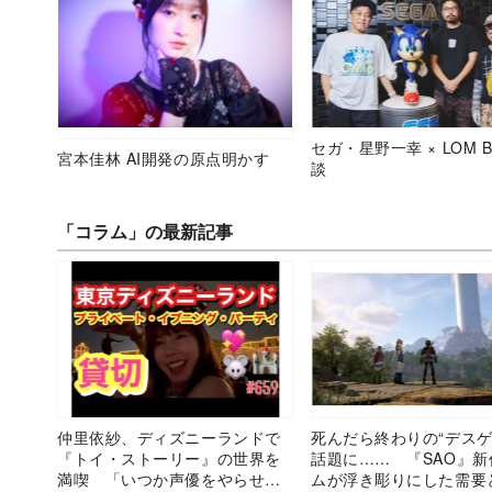
セガ・星野一幸 × LOM B
宮本佳林 AI開発の原点明かす
談
「コラム」の最新記事
仲里依紗、ディズニーランドで
死んだら終わりの“デスゲ
『トイ・ストーリー』の世界を
話題に…… 『SAO』新
満喫 「いつか声優をやらせて
ムが浮き彫りにした需要