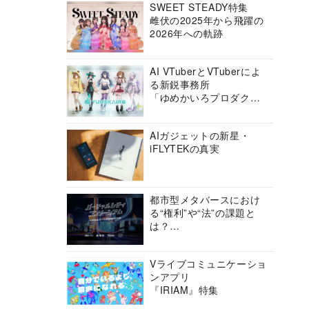
SWEET STEADY特集
雌伏の2025年から飛躍の
2026年への軌跡
AI VTuberとVTuberによ
る新鋭事務所
「ゆめかいろプロダクシ
ョン」の挑戦に迫る
AIガジェットの新星・
iFLYTEKの真実
都市型メタバースにおけ
る“権利”や“法”の課題と
は？
バーチャルシティコンソ
ーシアムの挑戦に迫る
Vライブコミュニケーショ
ンアプリ
『IRIAM』特集