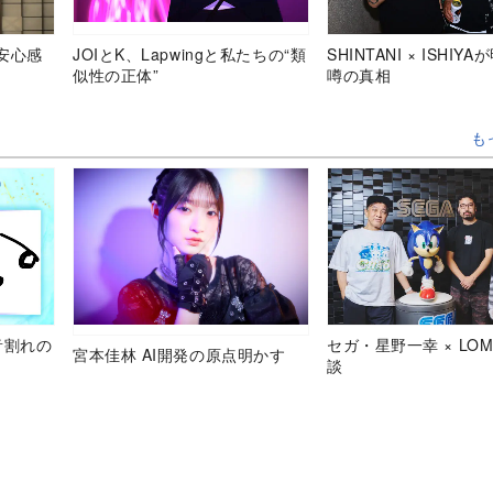
安心感
JOIとK、Lapwingと私たちの“類
SHINTANI × ISHIY
似性の正体”
噂の真相
も
音割れの
セガ・星野一幸 × LOM
宮本佳林 AI開発の原点明かす
談