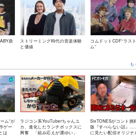
ABY鼎
ストリーミング時代の音楽体験
コムドットCDF“ラス
と価値
ム”
も
ーム”が
ラジコン系YouTuberちゃんユ
SixTONESがコント
作ゲー
カ、進化したランチボックスに
版『すべらない話』…
とは
興奮 「組み応えが濃ゆい」
に見たい配信オリジナ