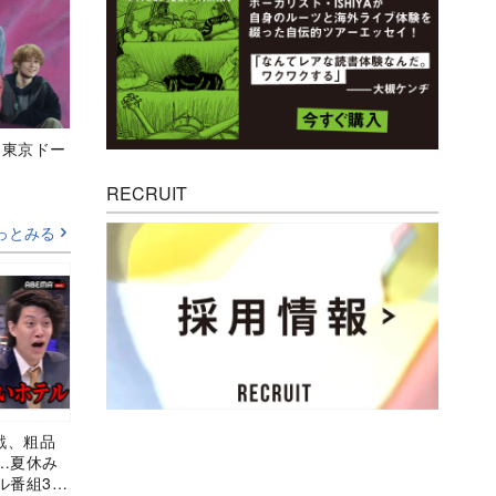
ト東京ドー
RECRUIT
っとみる
挑戦、粗品
…夏休み
ル番組3選