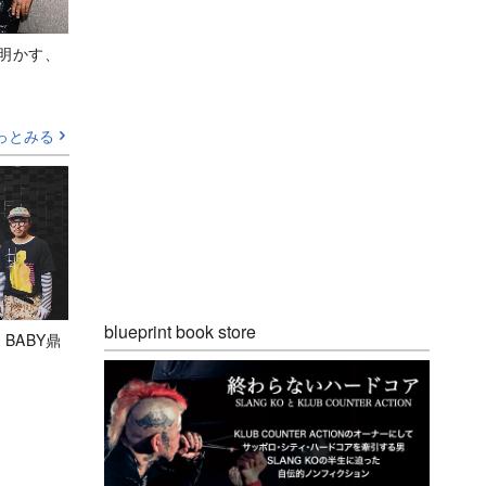
Aが明かす、
っとみる
blueprint book store
 BABY鼎