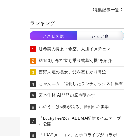
特集記事一覧
ランキング
アクセス数
シェア数
辻希美の長女・希空、大胆イメチェン
約150万円の“立ち乗り式草刈機”を紹介
西野未姫の長女、父を恋しがり号泣
ちゃんユカ、進化したランチボックスに興奮
宮本佳林 AI開発の原点明かす
いのうつは×奏が語る、音割れの美学
『LuckyFes'26』ABEMA配信タイムテーブ
ル公開
「1DAYメニコン」とホロライブがコラボ