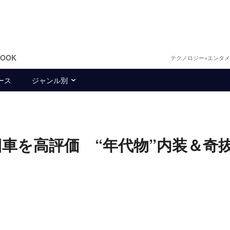
BOOK
テクノロジー×エンタ
ース
ジャンル別
旧車を高評価 “年代物”内装＆奇