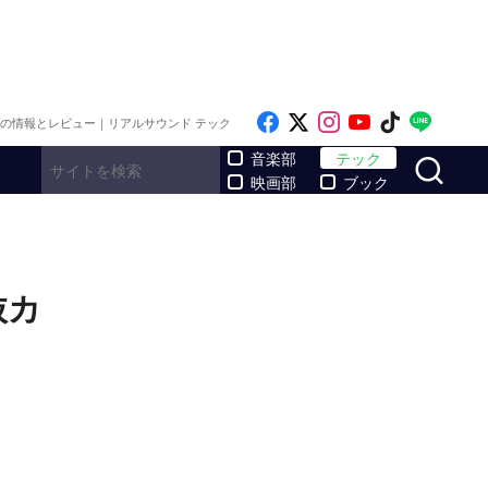
Like on Facebook
Follow on x
Follow on Inst
Follow on Y
Follow on
Follo
メの情報とレビュー｜リアルサウンド テック
サ
音楽部
テック
映画部
ブック
抜カ