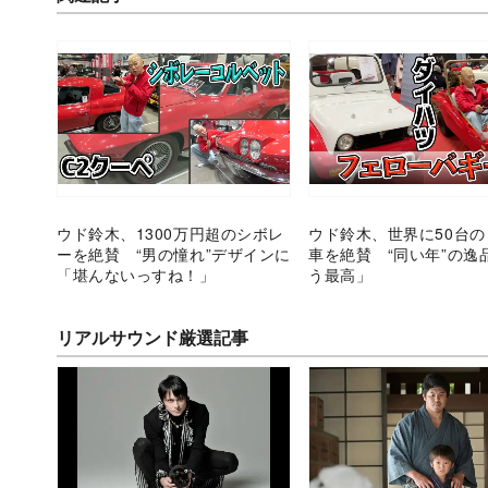
ウド鈴木、1300万円超のシボレ
ウド鈴木、世界に50台
ーを絶賛 “男の憧れ”デザインに
車を絶賛 “同い年”の逸
「堪んないっすね！」
う最高」
リアルサウンド厳選記事