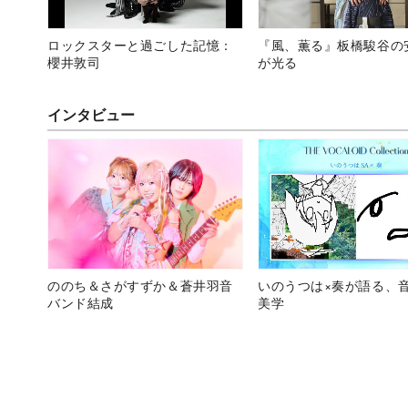
ロックスターと過ごした記憶：
『風、薫る』板橋駿谷の
櫻井敦司
が光る
インタビュー
ののち＆さがすずか＆蒼井羽音
いのうつは×奏が語る、
バンド結成
美学