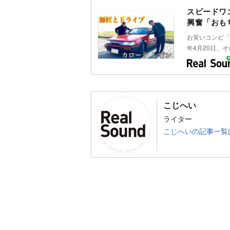
スピードワ
興奮「おも
お笑いコンビ「
年4月20日、そ
こじへい
ライター
こじへいの記事一覧