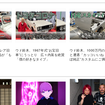
のレア旧
ウド鈴木、1967年式“お宝旧
ウド鈴木、1000万円
品が「も
車”にうっとり 広々内装を絶賛
と遭遇「カッコいいね
「僕の好きなタイプ」
ぼ純正”カスタムにご