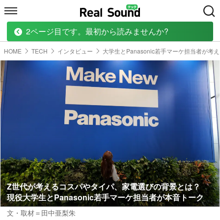
2ページ目です。最初から読みませんか?
HOME
MUSIC
MOVIE
TECH
BOOK
HOME
TECH
インタビュー
大学生とPanasonic若手マーケ担当者が
Z世代が考えるコスパやタイパ、家電選びの背景とは？
現役大学生とPanasonic若手マーケ担当者が本音トーク
文・取材＝田中亜梨朱