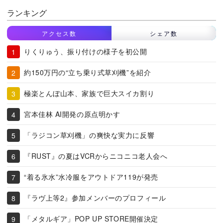
ランキング
アクセス数
シェア数
りくりゅう、振り付けの様子を初公開
約150万円の“立ち乗り式草刈機”を紹介
極楽とんぼ山本、家族で巨大スイカ割り
宮本佳林 AI開発の原点明かす
「ラジコン草刈機」の爽快な実力に反響
『RUST』の夏はVCRからニコニコ老人会へ
“着る氷水”水冷服をアウトドア119が発売
『ラヴ上等2』参加メンバーのプロフィール
「メタルギア」POP UP STORE開催決定