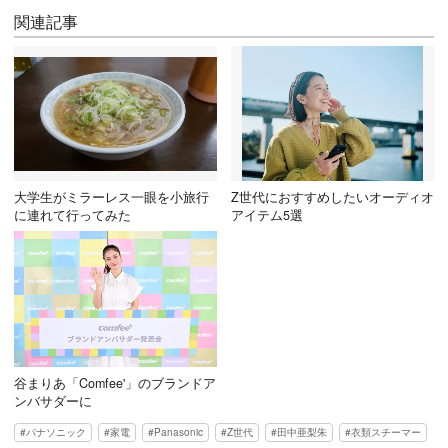
関連記事
大学生がミラーレス一眼を小旅行
Z世代におすすめしたいオーディオ
に連れて行ってみた
アイテム5選
谷まりあ「Comfee'」のブランドア
ンバサダーに
パナソニック
家電
Panasonic
Z世代
田中亜梨朱
衣類スチーマー