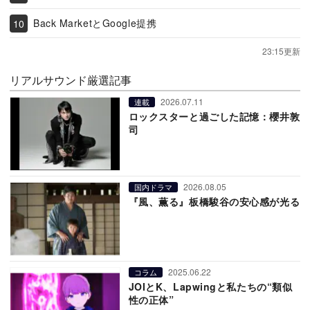
Back MarketとGoogle提携
23:15更新
リアルサウンド厳選記事
2026.07.11
連載
ロックスターと過ごした記憶：櫻井敦
司
2026.08.05
国内ドラマ
『風、薫る』板橋駿谷の安心感が光る
2025.06.22
コラム
JOIとK、Lapwingと私たちの“類似
性の正体”