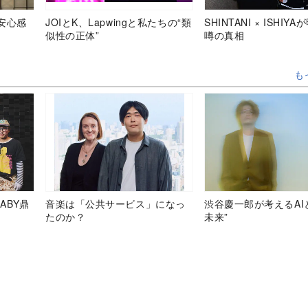
安心感
JOIとK、Lapwingと私たちの“類
SHINTANI × ISHIY
似性の正体”
噂の真相
も
ABY鼎
音楽は「公共サービス」になっ
渋谷慶一郎が考えるAI
たのか？
未来”