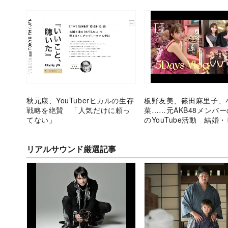
秋元康、YouTuberヒカルの生存
板野友美、篠田麻里子、
戦略を絶賛 「人気だけに頼っ
菜……元AKB48メンバ
てない」
のYouTube活動 結婚
ス展開でどう変化した？
リアルサウンド厳選記事