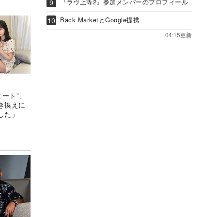
『ラヴ上等2』参加メンバーのプロフィール
Back MarketとGoogle提携
04:15更新
ニート”、
き換えに
した」