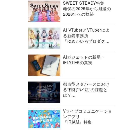
SWEET STEADY特集
雌伏の2025年から飛躍の
2026年への軌跡
AI VTuberとVTuberによ
る新鋭事務所
「ゆめかいろプロダクシ
ョン」の挑戦に迫る
AIガジェットの新星・
iFLYTEKの真実
都市型メタバースにおけ
る“権利”や“法”の課題と
は？
バーチャルシティコンソ
ーシアムの挑戦に迫る
Vライブコミュニケーショ
ンアプリ
『IRIAM』特集