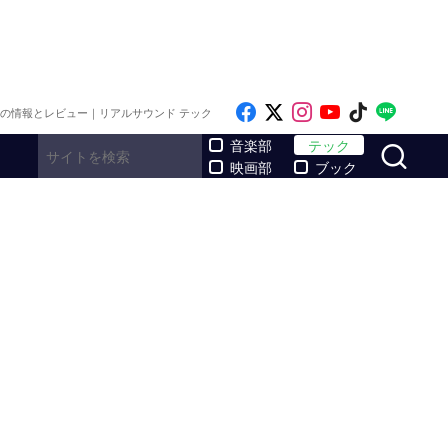
Like on Facebook
Follow on x
Follow on Inst
Follow on Y
Follow on
Follo
メの情報とレビュー｜リアルサウンド テック
サ
音楽部
テック
映画部
ブック
賛