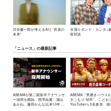
渋谷慶一郎が考えるAIと“音楽の
水溜りボンド・カンタ×
未来”
留対談
「ニュース」の最新記事
ABEMAが第二期新卒アナウンサ
ABEMA『男磨きハウス
ー採用を開始 西澤由夏、瀧山
きこもり“幼卒”、こどお
あかね、藤田かんな以来10年ぶ
YouTuberら5名参加 
り
幸、漢 a.k.a. GAMIら