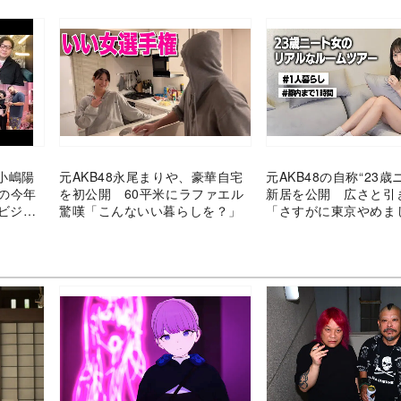
小嶋陽
元AKB48永尾まりや、豪華自宅
元AKB48の自称“23歳
ーの今年
を初公開 60平米にラファエル
新居を公開 広さと引
・ビジネ
驚嘆「こんないい暮らしを？」
「さすがに東京やめま