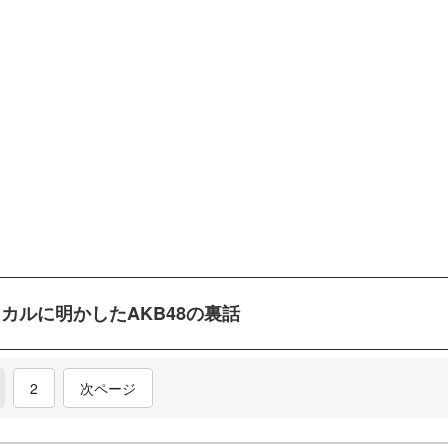
カルに明かしたAKB48の裏話
current)
2
次ページ