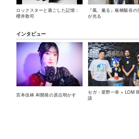
ロックスターと過ごした記憶：
『風、薫る』板橋駿谷の
櫻井敦司
が光る
インタビュー
セガ・星野一幸 × LOM B
宮本佳林 AI開発の原点明かす
談