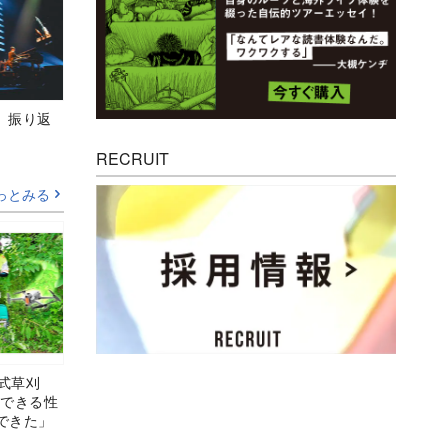
M』振り返
RECRUIT
っとみる
り式草刈
業できる性
できた」