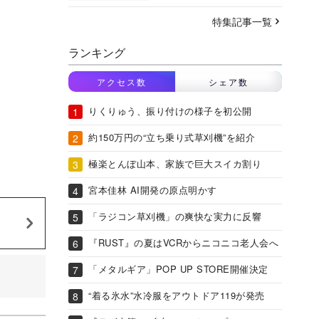
特集記事一覧
ランキング
アクセス数
シェア数
りくりゅう、振り付けの様子を初公開
約150万円の“立ち乗り式草刈機”を紹介
極楽とんぼ山本、家族で巨大スイカ割り
宮本佳林 AI開発の原点明かす
「ラジコン草刈機」の爽快な実力に反響
『RUST』の夏はVCRからニコニコ老人会へ
「メタルギア」POP UP STORE開催決定
“着る氷水”水冷服をアウトドア119が発売