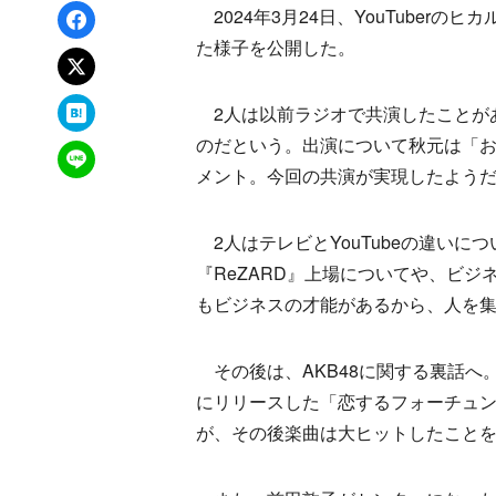
Facebookでシェア
2024年3月24日、YouTuberの
た様子を公開した。
xでポスト
はてなブックマーク
2人は以前ラジオで共演したことが
のだという。出演について秋元は「
LINEで送る
メント。今回の共演が実現したよう
2人はテレビとYouTubeの違い
『ReZARD』上場についてや、ビ
もビジネスの才能があるから、人を
その後は、AKB48に関する裏話へ。
にリリースした「恋するフォーチュ
が、その後楽曲は大ヒットしたこと