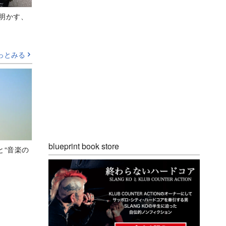
Aが明かす、
っとみる
blueprint book store
と“音楽の