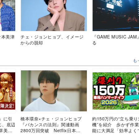
倉本美津
チェ・ジョンヒョプ、イメージ
『GAME MUSIC JA
からの脱却
る
も
2』に引
橋本環奈×チェ・ジョンヒョプ
約150万円の“立ち乗
じ、底辺
『バカンスの法則』関連動画
機”を紹介 歩かず作
植草美
2800万回突破 Netflix日本
能に大満足「効率よく
が特別コ
TOP10で4位に