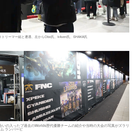
本のストリーマー組と遭遇、左からObo氏、k4sen氏、SHAKA氏
も気合いの入ったブ
過去のWorlds歴代優勝チームの紹介や当時の大会の写真がズラリ
ーム ランバーピ