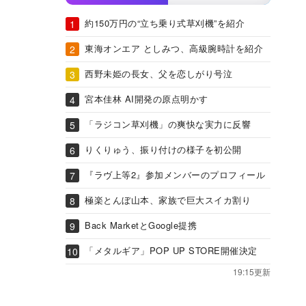
約150万円の“立ち乗り式草刈機”を紹介
東海オンエア としみつ、高級腕時計を紹介
西野未姫の長女、父を恋しがり号泣
宮本佳林 AI開発の原点明かす
「ラジコン草刈機」の爽快な実力に反響
りくりゅう、振り付けの様子を初公開
『ラヴ上等2』参加メンバーのプロフィール
極楽とんぼ山本、家族で巨大スイカ割り
Back MarketとGoogle提携
「メタルギア」POP UP STORE開催決定
19:15更新