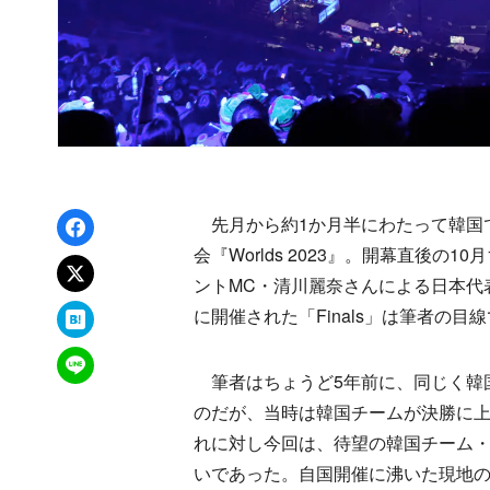
Facebookでシェア
先月から約1か月半にわたって韓国で開催さ
会『Worlds 2023』。開幕直後の1
xでポスト
ントMC・清川麗奈さんによる日本代
はてなブックマーク
に開催された「Finals」は筆者の
LINEで送る
筆者はちょうど5年前に、同じく韓国で
のだが、当時は韓国チームが決勝に
れに対し今回は、待望の韓国チーム・
いであった。自国開催に沸いた現地