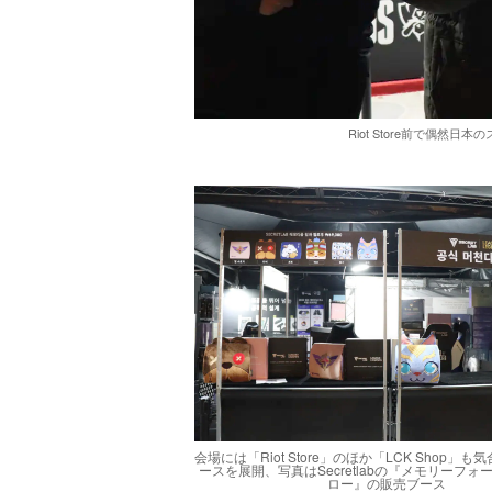
Riot Store前で偶然日
会場には「Riot Store」のほか「LCK Shop」
ースを展開、写真はSecretlabの『メモリーフォ
ロー』の販売ブース