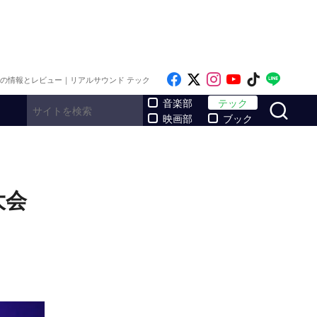
Like on Facebook
Follow on x
Follow on Inst
Follow on Y
Follow on
Follo
メの情報とレビュー｜リアルサウンド テック
サ
音楽部
テック
映画部
ブック
大会