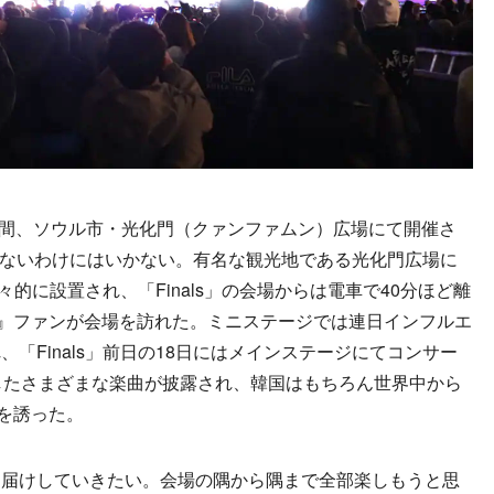
日間、ソウル市・光化門（クァンファムン）広場にて開催さ
触れないわけにはいかない。有名な観光地である光化門広場に
大々的に設置され、「Finals」の会場からは電車で40分ほど離
L』ファンが会場を訪れた。ミニステージでは連日インフルエ
「Finals」前日の18日にはメインステージにてコンサー
連したさまざまな楽曲が披露され、韓国はもちろん世界中から
愁を誘った。
届けしていきたい。会場の隅から隅まで全部楽しもうと思