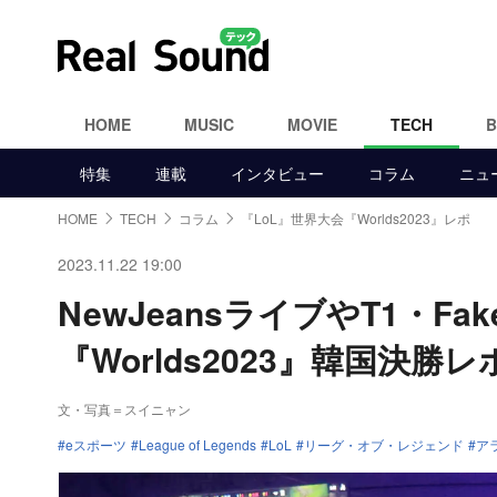
HOME
MUSIC
MOVIE
TECH
特集
連載
インタビュー
コラム
ニュ
HOME
TECH
コラム
『LoL』世界大会『Worlds2023』レポ
2023.11.22 19:00
NewJeansライブやT1・F
『Worlds2023』韓国決勝レ
文・写真＝スイニャン
eスポーツ
League of Legends
LoL
リーグ・オブ・レジェンド
ア