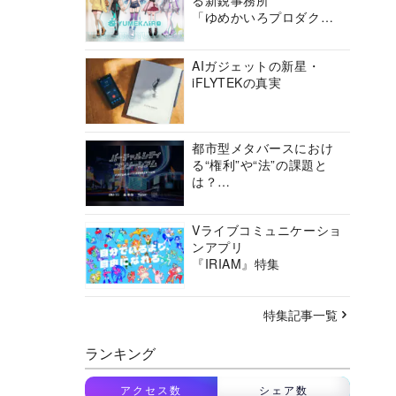
る新鋭事務所
「ゆめかいろプロダクシ
ョン」の挑戦に迫る
AIガジェットの新星・
iFLYTEKの真実
都市型メタバースにおけ
る“権利”や“法”の課題と
は？
バーチャルシティコンソ
ーシアムの挑戦に迫る
Vライブコミュニケーショ
ンアプリ
『IRIAM』特集
特集記事一覧
ランキング
アクセス数
シェア数