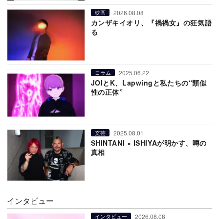
2026.08.08
映画
カンザキイオリ、『禍禍女』の狂気語
る
2025.06.22
コラム
JOIとK、Lapwingと私たちの“類似
性の正体”
2025.08.01
文芸
SHINTANI × ISHIYAが明かす、噂の
真相
インタビュー
2026.08.08
インタビュー