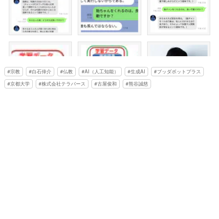
宗教
白石倖介
仏教
AI（人工知能）
生成AI
ブッダボットプラス
京都大学
株式会社テラバース
古屋俊和
熊谷誠慈