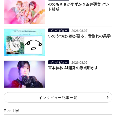
ののち＆さがすずか＆蒼井羽音 バン
ド結成
2026.08.07
インタビュー
いのうつは×奏が語る、音割れの美学
2026.08.06
インタビュー
宮本佳林 AI開発の原点明かす
インタビュー記事一覧
Pick Up!