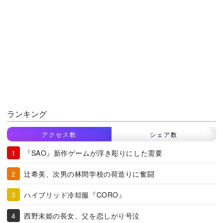
ランキング
アクセス数
シェア数
『SAO』新作ゲームが浮き彫りにした需要
辻希美、次男の林間学校の荷造りに奮闘
ハイブリッド冷却服『CORO』
西野未姫の長女、父を恋しがり号泣