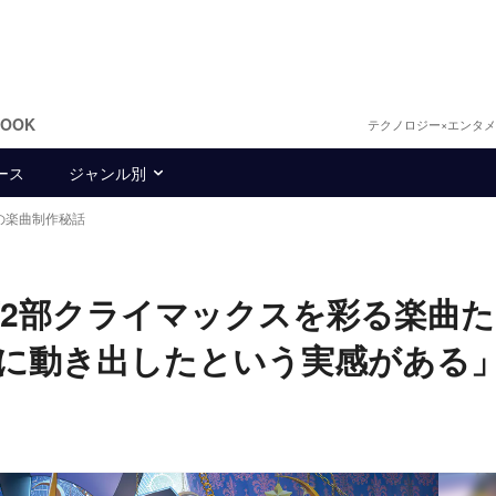
BOOK
テクノロジー×エンタ
ース
ジャンル別
の楽曲制作秘話
第2部クライマックスを彩る楽曲
に動き出したという実感がある