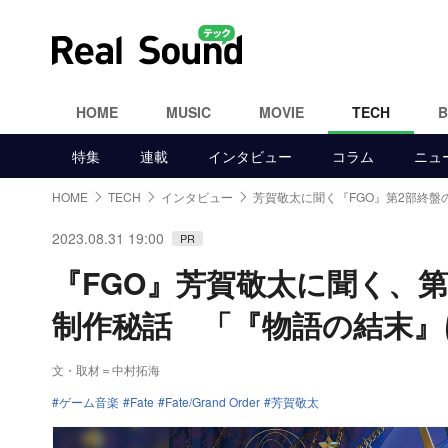
HOME
MUSIC
MOVIE
TECH
特集
連載
インタビュー
コラム
ニュ
HOME
TECH
インタビュー
芳賀敬太に聞く『FGO』第2部終盤
2023.08.31 19:00
PR
『FGO』芳賀敬太に聞く、
制作秘話 「『物語の結末』
文・取材＝中村拓海
ゲーム音楽
Fate
Fate/Grand Order
芳賀敬太