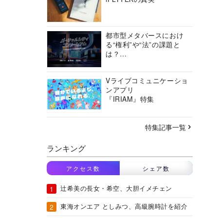
都市型メタバースにおけ
る“権利”や“法”の課題と
は？
バーチャルシティコンソ
ーシアムの挑戦に迫る
Vライブコミュニケーショ
ンアプリ
『IRIAM』特集
特集記事一覧
ランキング
アクセス数
シェア数
辻希美の長女・希空、大胆イメチェン
東海オンエア としみつ、高級腕時計を紹介