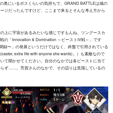
洞窟の奥にいるボスくらいの気持ちで、GRAND BATTLEは城の
メージだったんですけど、ここまで来るとそんな考え方から
。
空の上に宇宙があるみたいな感じですもんね。ツングースカ
novation & Domination ～ビーストⅣ戦～」です
スカヤ異聞録〜」の発展というだけではなく、終盤で引用されている
er, extra life with anyone she wants)」）も素敵なので
ついて聞かせてください。自分のなかでは各ビーストに当て
おらず……。芳賀さんのなかで、その辺りは意識しているの