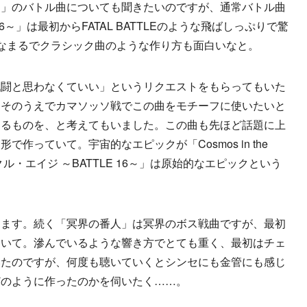
ン」のバトル曲についても聞きたいのですが、通常バトル曲
16～」は最初からFATAL BATTLEのような飛ばしっぷりで驚
なまるでクラシック曲のような作り方も面白いなと。
戦闘と思わなくていい」というリクエストをもらってもいた
。そのうえでカマソッソ戦でこの曲をモチーフに使いたいと
きるものを、と考えてもいました。この曲も先ほど話題に上
作っていて。宇宙的なエピックが「Cosmos in the
クタクル・エイジ ～BATTLE 16～」は原始的なエピックという
ります。続く「冥界の番人」は冥界のボス戦曲ですが、最初
ていて。滲んでいるような響き方でとても重く、最初はチェ
いたのですが、何度も聴いていくとシンセにも金管にも感じ
どのように作ったのかを伺いたく……。