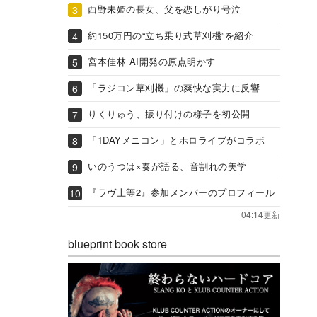
西野未姫の長女、父を恋しがり号泣
約150万円の“立ち乗り式草刈機”を紹介
宮本佳林 AI開発の原点明かす
「ラジコン草刈機」の爽快な実力に反響
りくりゅう、振り付けの様子を初公開
「1DAYメニコン」とホロライブがコラボ
いのうつは×奏が語る、音割れの美学
『ラヴ上等2』参加メンバーのプロフィール
04:14更新
blueprint book store