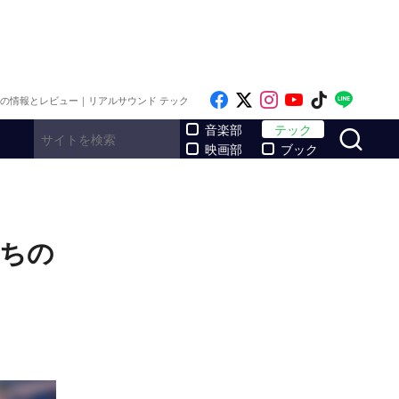
Like on Facebook
Follow on x
Follow on Inst
Follow on Y
Follow on
Follo
メの情報とレビュー｜リアルサウンド テック
サ
音楽部
テック
映画部
ブック
たちの
」