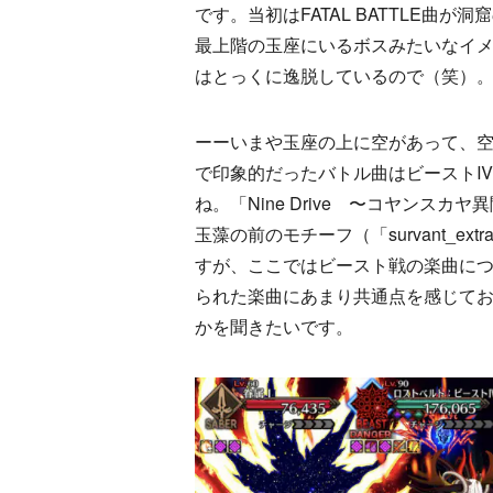
です。当初はFATAL BATTLE曲が
最上階の玉座にいるボスみたいなイ
はとっくに逸脱しているので（笑）
ーーいまや玉座の上に空があって、
で印象的だったバトル曲はビーストⅣ戦の「In
ね。「Nine Drive 〜コヤン
玉藻の前のモチーフ（「survant_extra(cast
すが、ここではビースト戦の楽曲に
られた楽曲にあまり共通点を感じて
かを聞きたいです。