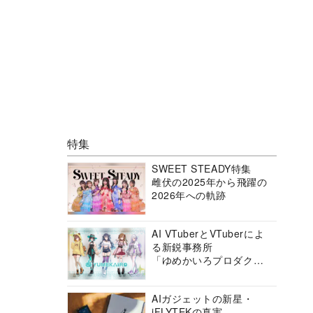
特集
SWEET STEADY特集
雌伏の2025年から飛躍の
2026年への軌跡
AI VTuberとVTuberによ
る新鋭事務所
「ゆめかいろプロダクシ
ョン」の挑戦に迫る
AIガジェットの新星・
iFLYTEKの真実