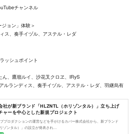
uTubeチャンネル
ージョン」体験＞
ディス、奏手イヅル、アステル・レダ
フラッシュポイント
獅白ぼたん、鷹嶺ルイ、沙花叉クロヱ、IRyS
やび、アルランディス、奏手イヅル、アステル・レダ、羽継烏有
会社が新ブランド「HLZNTL（ホリゾンタル）」立ち上げ
チャーを中心とした新規プロジェクト
ブプロダクションの運営などを手がけるカバー株式会社から、新ブランド
（ホリゾンタル）」の設立が発表され…