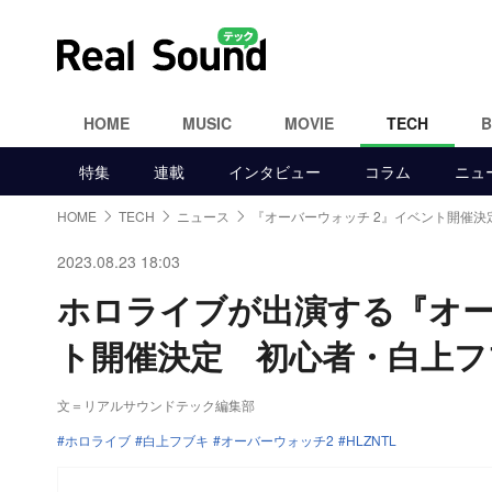
HOME
MUSIC
MOVIE
TECH
特集
連載
インタビュー
コラム
ニュ
HOME
TECH
ニュース
『オーバーウォッチ 2』イベント開催決
2023.08.23 18:03
ホロライブが出演する『オー
ト開催決定 初心者・白上フ
文＝リアルサウンドテック編集部
ホロライブ
白上フブキ
オーバーウォッチ2
HLZNTL