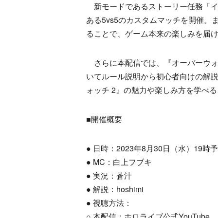
新モードであるストーリー任務「イン
ある5vs5のカスタムマッチを開催
ることで、ゲーム本来の楽しみを届
さらに本配信では、『オーバーウォッ
いてルール説明から初心者向けの解
ォッチ 2』の魅力や楽しみ方を学べ
■開催概要
● 日時：2023年8月30日（水）19時
● MC：白上フブキ
● 実況：蒼汁
● 解説：hoshimi
● 視聴方法：
○ 本配信：ホロライブ公式YouTube