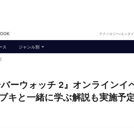
BOOK
テクノロジー×エンタ
ース
ジャンル別
定
バーウォッチ 2』オンラインイ
ブキと一緒に学ぶ解説も実施予