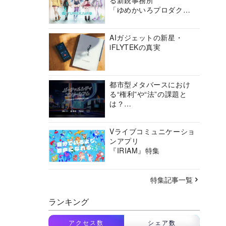
る新鋭事務所
「ゆめかいろプロダクシ
ョン」の挑戦に迫る
AIガジェットの新星・
iFLYTEKの真実
都市型メタバースにおけ
る“権利”や“法”の課題と
は？
バーチャルシティコンソ
ーシアムの挑戦に迫る
Vライブコミュニケーショ
ンアプリ
『IRIAM』特集
特集記事一覧
ランキング
アクセス数
シェア数