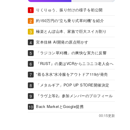
りくりゅう、振り付けの様子を初公開
約150万円の“立ち乗り式草刈機”を紹介
極楽とんぼ山本、家族で巨大スイカ割り
宮本佳林 AI開発の原点明かす
「ラジコン草刈機」の爽快な実力に反響
『RUST』の夏はVCRからニコニコ老人会へ
“着る氷水”水冷服をアウトドア119が発売
「メタルギア」POP UP STORE開催決定
『ラヴ上等2』参加メンバーのプロフィール
Back MarketとGoogle提携
00:15更新