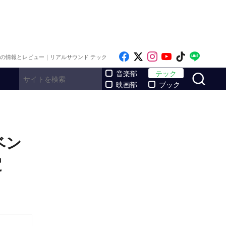
Like on Facebook
Follow on x
Follow on Inst
Follow on Y
Follow on
Follo
メの情報とレビュー｜リアルサウンド テック
サ
音楽部
テック
映画部
ブック
ベン
定