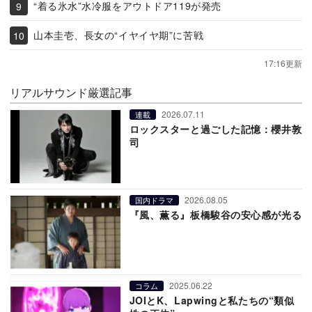
“着る氷水”水冷服をアウトドア119が発売
山本圭壱、長女の“イヤイヤ期”に苦戦
17:16更新
リアルサウンド厳選記事
2026.07.11
連載
ロックスターと過ごした記憶：櫻井敦
司
2026.08.05
国内ドラマ
『風、薫る』板橋駿谷の安心感が光る
2025.06.22
コラム
JOIとK、Lapwingと私たちの“類似