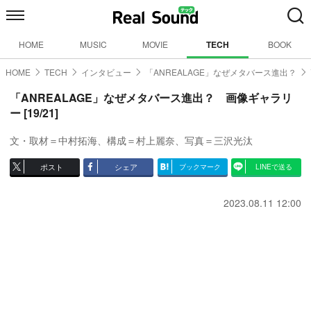
HOME
MUSIC
MOVIE
TECH
BOOK
HOME
TECH
インタビュー
「ANREALAGE」なぜメタバース進出？
「ANREALAGE」なぜメタバース進出？ 画像ギャラリ
ー [19/21]
文・取材＝中村拓海、構成＝村上麗奈、写真＝三沢光汰
ポスト
シェア
ブックマーク
LINEで送る
2023.08.11 12:00