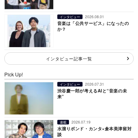
2026.08.01
インタビュー
音楽は「公共サービス」になったの
か？
インタビュー記事一覧
Pick Up!
2026.07.31
インタビュー
渋谷慶一郎が考えるAIと“音楽の未
来”
2026.07.19
連載
水溜りボンド・カンタ×倉本美津留対
談