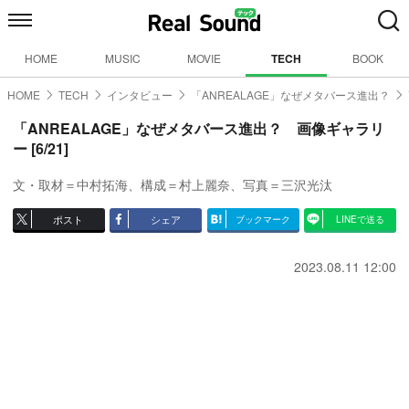
HOME
MUSIC
MOVIE
TECH
BOOK
HOME
TECH
インタビュー
「ANREALAGE」なぜメタバース進出？
「ANREALAGE」なぜメタバース進出？ 画像ギャラリ
ー [6/21]
文・取材＝中村拓海、構成＝村上麗奈、写真＝三沢光汰
ポスト
シェア
ブックマーク
LINEで送る
2023.08.11 12:00