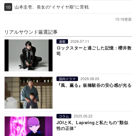
山本圭壱、長女の“イヤイヤ期”に苦戦
15:16更新
リアルサウンド厳選記事
2026.07.11
連載
ロックスターと過ごした記憶：櫻井敦
司
2026.08.05
国内ドラマ
『風、薫る』板橋駿谷の安心感が光る
2025.06.22
コラム
JOIとK、Lapwingと私たちの“類似
性の正体”