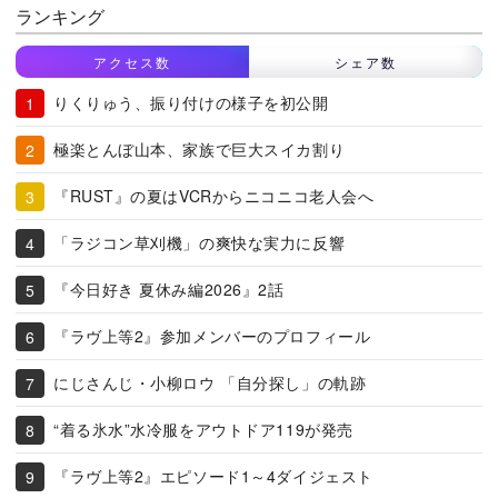
ランキング
アクセス数
シェア数
りくりゅう、振り付けの様子を初公開
極楽とんぼ山本、家族で巨大スイカ割り
『RUST』の夏はVCRからニコニコ老人会へ
「ラジコン草刈機」の爽快な実力に反響
『今日好き 夏休み編2026』2話
『ラヴ上等2』参加メンバーのプロフィール
にじさんじ・小柳ロウ 「自分探し」の軌跡
“着る氷水”水冷服をアウトドア119が発売
『ラヴ上等2』エピソード1～4ダイジェスト