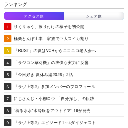
ランキング
アクセス数
シェア数
りくりゅう、振り付けの様子を初公開
極楽とんぼ山本、家族で巨大スイカ割り
『RUST』の夏はVCRからニコニコ老人会へ
「ラジコン草刈機」の爽快な実力に反響
『今日好き 夏休み編2026』2話
『ラヴ上等2』参加メンバーのプロフィール
にじさんじ・小柳ロウ 「自分探し」の軌跡
“着る氷水”水冷服をアウトドア119が発売
『ラヴ上等2』エピソード1～4ダイジェスト