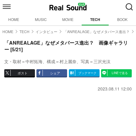
HOME
MUSIC
MOVIE
TECH
BOOK
HOME
TECH
インタビュー
「ANREALAGE」なぜメタバース進出？
「ANREALAGE」なぜメタバース進出？ 画像ギャラリ
ー [5/21]
文・取材＝中村拓海、構成＝村上麗奈、写真＝三沢光汰
ポスト
シェア
ブックマーク
LINEで送る
2023.08.11 12:00