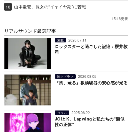
山本圭壱、長女の“イヤイヤ期”に苦戦
15:16更新
リアルサウンド厳選記事
2026.07.11
連載
ロックスターと過ごした記憶：櫻井敦
司
2026.08.05
国内ドラマ
『風、薫る』板橋駿谷の安心感が光る
2025.06.22
コラム
JOIとK、Lapwingと私たちの“類似
性の正体”