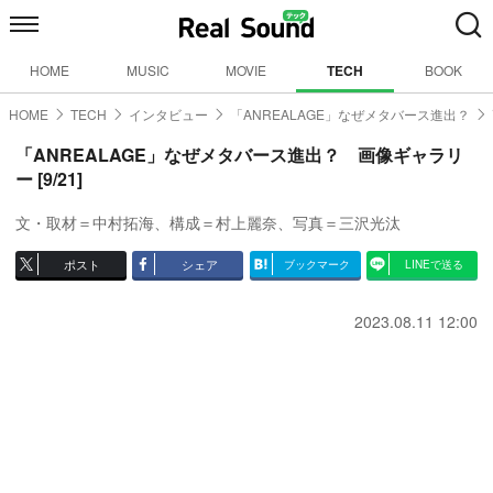
HOME
MUSIC
MOVIE
TECH
BOOK
HOME
TECH
インタビュー
「ANREALAGE」なぜメタバース進出？
「ANREALAGE」なぜメタバース進出？ 画像ギャラリ
ー [9/21]
文・取材＝中村拓海、構成＝村上麗奈、写真＝三沢光汰
ポスト
シェア
ブックマーク
LINEで送る
2023.08.11 12:00