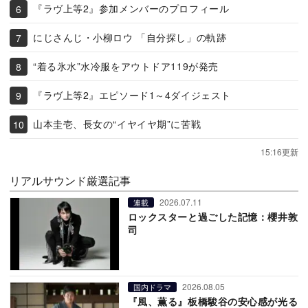
『ラヴ上等2』参加メンバーのプロフィール
にじさんじ・小柳ロウ 「自分探し」の軌跡
“着る氷水”水冷服をアウトドア119が発売
『ラヴ上等2』エピソード1～4ダイジェスト
山本圭壱、長女の“イヤイヤ期”に苦戦
15:16更新
リアルサウンド厳選記事
2026.07.11
連載
ロックスターと過ごした記憶：櫻井敦
司
2026.08.05
国内ドラマ
『風、薫る』板橋駿谷の安心感が光る