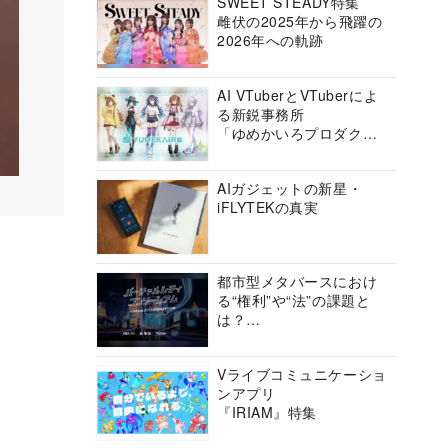
SWEET STEADY特集
雌伏の2025年から飛躍の
2026年への軌跡
AI VTuberとVTuberによ
る新鋭事務所
「ゆめかいろプロダクシ
ョン」の挑戦に迫る
AIガジェットの新星・
iFLYTEKの真実
都市型メタバースにおけ
る“権利”や“法”の課題と
は？
バーチャルシティコンソ
ーシアムの挑戦に迫る
Vライブコミュニケーショ
ンアプリ
『IRIAM』特集