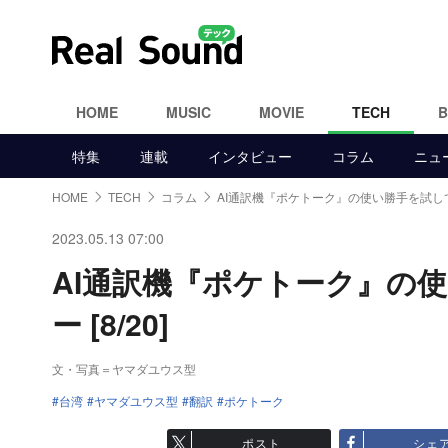
HOME
MUSIC
MOVIE
TECH
特集
連載
インタビュー
コラム
ニュ
HOME
TECH
コラム
AI通訳機『ポケトーク』の使い勝手を試し
2023.05.13 07:00
AI通訳機『ポケトーク』の
ー [8/20]
文・写真＝ヤマダユウス型
台湾
ヤマダユウス型
翻訳
ポケトーク
ポスト
シェ