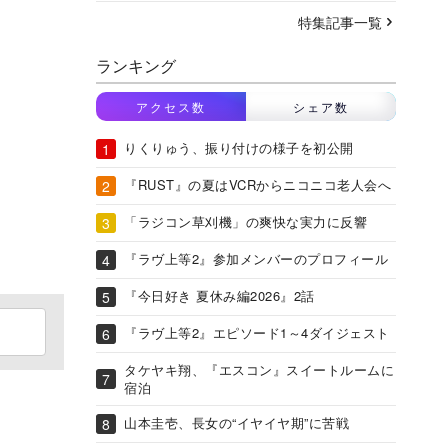
特集記事一覧
ランキング
アクセス数
シェア数
りくりゅう、振り付けの様子を初公開
『RUST』の夏はVCRからニコニコ老人会へ
「ラジコン草刈機」の爽快な実力に反響
『ラヴ上等2』参加メンバーのプロフィール
『今日好き 夏休み編2026』2話
『ラヴ上等2』エピソード1～4ダイジェスト
タケヤキ翔、『エスコン』スイートルームに
宿泊
山本圭壱、長女の“イヤイヤ期”に苦戦