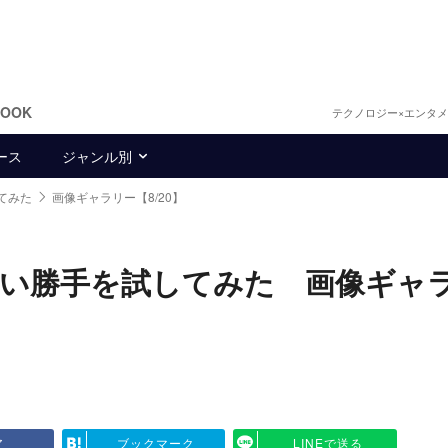
BOOK
テクノロジー×エンタ
ース
ジャンル別
てみた
画像ギャラリー【8/20】
使い勝手を試してみた 画像ギャ
ア
ブックマーク
LINEで送る