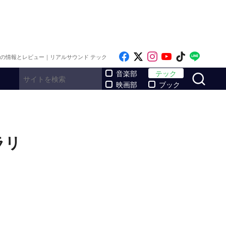
Like on Facebook
Follow on x
Follow on Inst
Follow on Y
Follow on
Follo
メの情報とレビュー｜リアルサウンド テック
サ
音楽部
テック
映画部
ブック
ラリ