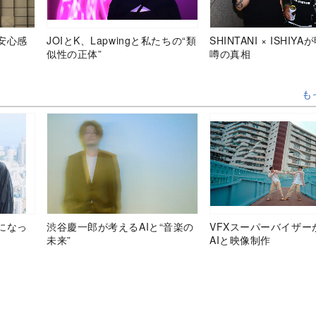
安心感
JOIとK、Lapwingと私たちの“類
SHINTANI × ISHIY
似性の正体”
噂の真相
も
になっ
渋谷慶一郎が考えるAIと“音楽の
VFXスーパーバイザー
未来”
AIと映像制作