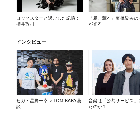
ロックスターと過ごした記憶：
『風、薫る』板橋駿谷の
櫻井敦司
が光る
インタビュー
セガ・星野一幸 × LOM BABY鼎
音楽は「公共サービス」
談
たのか？