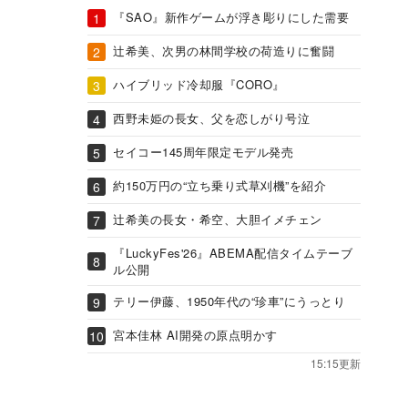
『SAO』新作ゲームが浮き彫りにした需要
辻希美、次男の林間学校の荷造りに奮闘
ハイブリッド冷却服『CORO』
西野未姫の長女、父を恋しがり号泣
セイコー145周年限定モデル発売
約150万円の“立ち乗り式草刈機”を紹介
辻希美の長女・希空、大胆イメチェン
『LuckyFes'26』ABEMA配信タイムテーブ
ル公開
テリー伊藤、1950年代の“珍車”にうっとり
宮本佳林 AI開発の原点明かす
15:15更新