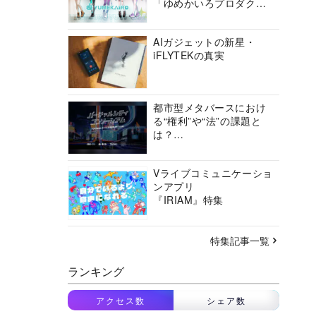
「ゆめかいろプロダクシ
ョン」の挑戦に迫る
AIガジェットの新星・
iFLYTEKの真実
都市型メタバースにおけ
る“権利”や“法”の課題と
は？
バーチャルシティコンソ
ーシアムの挑戦に迫る
Vライブコミュニケーショ
ンアプリ
『IRIAM』特集
特集記事一覧
ランキング
アクセス数
シェア数