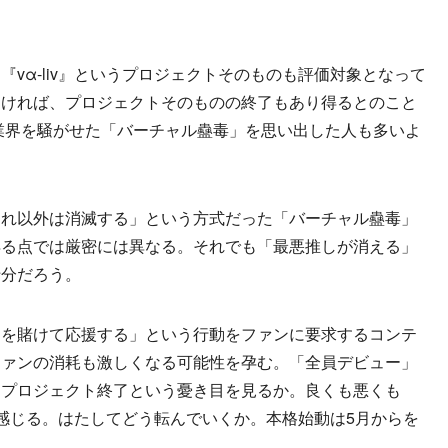
vα-liv』というプロジェクトそのものも評価対象となって
なければ、プロジェクトそのものの終了もあり得るとのこと
r業界を騒がせた「バーチャル蠱毒」を思い出した人も多いよ
れ以外は消滅する」という方式だった「バーチャル蠱毒」
得る点では厳密には異なる。それでも「最悪推しが消える」
十分だろう。
を賭けて応援する」という行動をファンに要求するコンテ
ファンの消耗も激しくなる可能性を孕む。「全員デビュー」
、プロジェクト終了という憂き目を見るか。良くも悪くも
らは感じる。はたしてどう転んでいくか。本格始動は5月からを