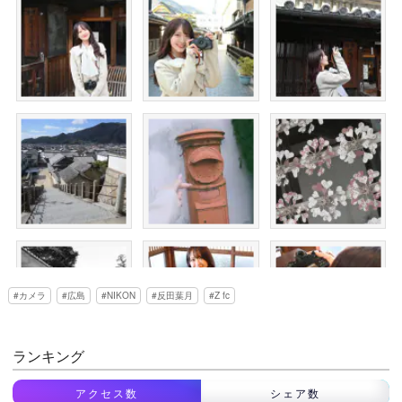
カメラ
広島
NIKON
反田葉月
Z fc
ランキング
アクセス数
シェア数