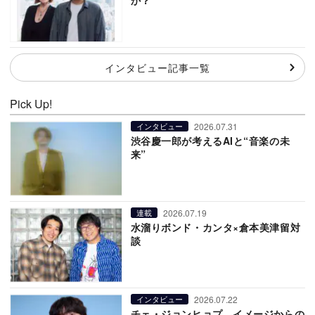
か？
インタビュー記事一覧
Pick Up!
2026.07.31
インタビュー
渋谷慶一郎が考えるAIと“音楽の未
来”
2026.07.19
連載
水溜りボンド・カンタ×倉本美津留対
談
2026.07.22
インタビュー
チェ・ジョンヒョプ、イメージからの