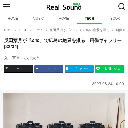
HOME
MUSIC
MOVIE
TECH
BOOK
HOME
TECH
コラム
反田葉月が『Z fc』で広島の絶景を撮る
画像ギャ
反田葉月が『Z fc』で広島の絶景を撮る 画像ギャラリー
[33/34]
文・写真＝小川太市
ポスト
シェア
ブックマーク
LINEで送る
2023.03.24 10:00