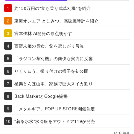
約150万円の“立ち乗り式草刈機”を紹介
東海オンエア としみつ、高級腕時計を紹介
宮本佳林 AI開発の原点明かす
西野未姫の長女、父を恋しがり号泣
「ラジコン草刈機」の爽快な実力に反響
りくりゅう、振り付けの様子を初公開
極楽とんぼ山本、家族で巨大スイカ割り
Back MarketとGoogle提携
「メタルギア」POP UP STORE開催決定
“着る氷水”水冷服をアウトドア119が発売
14:16更新