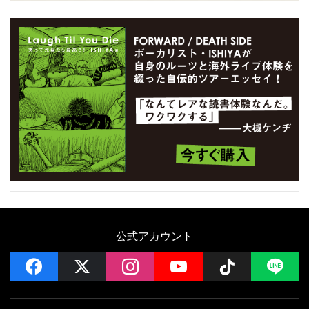
公式アカウント
facebook
x
instagram
YouTube
Follow on 
LI