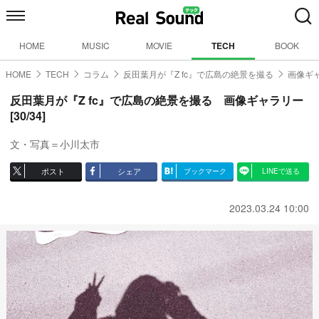
HOME
MUSIC
MOVIE
TECH
BOOK
HOME
TECH
コラム
反田葉月が『Z fc』で広島の絶景を撮る
画像ギャ
反田葉月が『Z fc』で広島の絶景を撮る 画像ギャラリー
[30/34]
文・写真＝小川太市
ポスト
シェア
ブックマーク
LINEで送る
2023.03.24 10:00