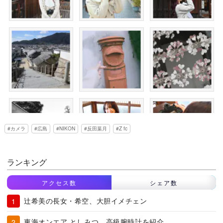
カメラ
広島
NIKON
反田葉月
Z fc
ランキング
アクセス数
シェア数
辻希美の長女・希空、大胆イメチェン
東海オンエア としみつ、高級腕時計を紹介