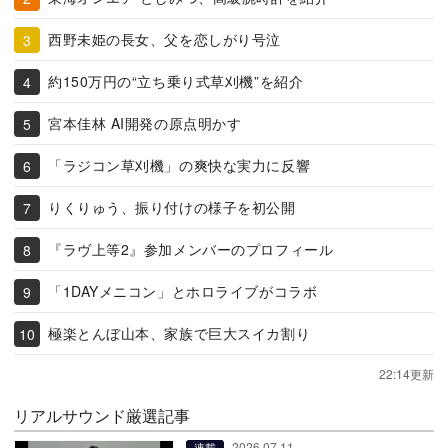
西野未姫の長女、父を恋しがり号泣
約150万円の“立ち乗り式草刈機”を紹介
宮本佳林 AI開発の原点明かす
「ラジコン草刈機」の爽快な実力に反響
りくりゅう、振り付けの様子を初公開
『ラヴ上等2』参加メンバーのプロフィール
「1DAYメニコン」とホロライブがコラボ
極楽とんぼ山本、家族で巨大スイカ割り
22:14更新
リアルサウンド厳選記事
2026.07.11
連載