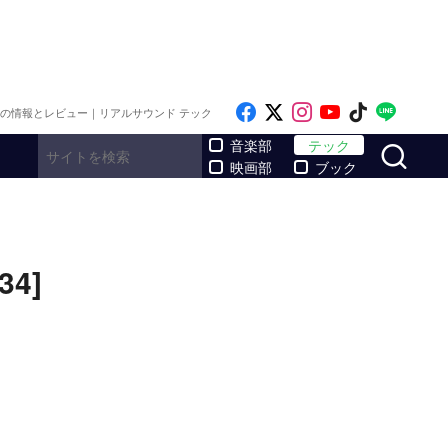
Like on Facebook
Follow on x
Follow on Inst
Follow on Y
Follow on
Follo
メの情報とレビュー｜リアルサウンド テック
サ
音楽部
テック
映画部
ブック
4]