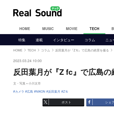
HOME
MUSIC
MOVIE
TECH
特集
連載
インタビュー
コラム
ニュ
HOME
TECH
コラム
反田葉月が『Z fc』で広島の絶景を撮る
2023.03.24 10:00
反田葉月が『Z fc』で広島の絶
文・写真＝小川太市
カメラ
広島
NIKON
反田葉月
Z fc
ポスト
シェ