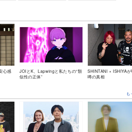
安心感
JOIとK、Lapwingと私たちの“類
SHINTANI × ISHIY
似性の正体”
噂の真相
も