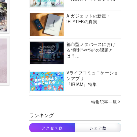
ョン」の挑戦に迫る
AIガジェットの新星・
iFLYTEKの真実
都市型メタバースにおけ
る“権利”や“法”の課題と
は？
バーチャルシティコンソ
ーシアムの挑戦に迫る
Vライブコミュニケーショ
ンアプリ
『IRIAM』特集
特集記事一覧
ランキング
アクセス数
シェア数