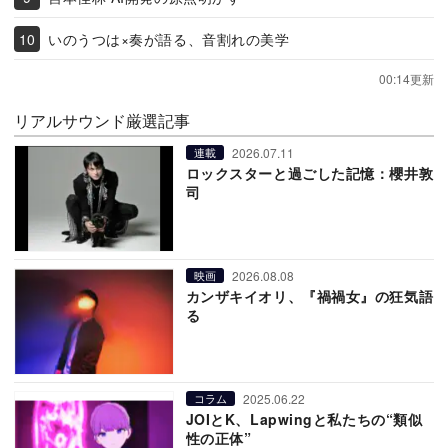
いのうつは×奏が語る、音割れの美学
00:14更新
リアルサウンド厳選記事
2026.07.11
連載
ロックスターと過ごした記憶：櫻井敦
司
2026.08.08
映画
カンザキイオリ、『禍禍女』の狂気語
る
2025.06.22
コラム
JOIとK、Lapwingと私たちの“類似
性の正体”