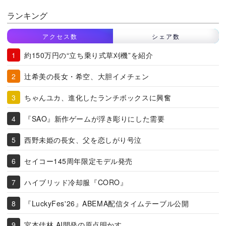
ランキング
アクセス数
シェア数
約150万円の“立ち乗り式草刈機”を紹介
辻希美の長女・希空、大胆イメチェン
ちゃんユカ、進化したランチボックスに興奮
『SAO』新作ゲームが浮き彫りにした需要
西野未姫の長女、父を恋しがり号泣
セイコー145周年限定モデル発売
ハイブリッド冷却服『CORO』
『LuckyFes'26』ABEMA配信タイムテーブル公開
宮本佳林 AI開発の原点明かす