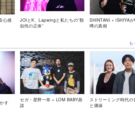
安心感
JOIとK、Lapwingと私たちの“類
SHINTANI × ISHIY
似性の正体”
噂の真相
も
セガ・星野一幸 × LOM BABY鼎
ストリーミング時代の
明かす
談
と価値