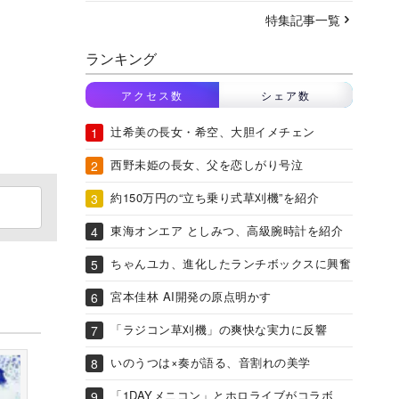
特集記事一覧
ランキング
アクセス数
シェア数
辻希美の長女・希空、大胆イメチェン
西野未姫の長女、父を恋しがり号泣
約150万円の“立ち乗り式草刈機”を紹介
東海オンエア としみつ、高級腕時計を紹介
ちゃんユカ、進化したランチボックスに興奮
宮本佳林 AI開発の原点明かす
「ラジコン草刈機」の爽快な実力に反響
いのうつは×奏が語る、音割れの美学
「1DAYメニコン」とホロライブがコラボ