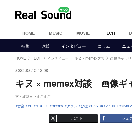
HOME
MUSIC
MOVIE
TECH
特集
連載
インタビュー
コラム
ニュ
HOME
TECH
インタビュー
キヌ × memex対談
画像ギャラリー
2023.02.15 12:00
キヌ × memex対談 画像ギャ
文・取材＝たまごまご
音楽
VR
VRChat
memex
アラン
ぴぼ
SANRIO Virtual Festival 
ポスト
シェ