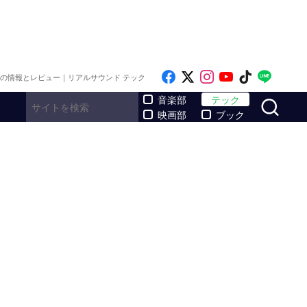
Like on Facebook
Follow on x
Follow on Inst
Follow on Y
Follow on
Follo
メの情報とレビュー｜リアルサウンド テック
サ
音楽部
テック
映画部
ブック