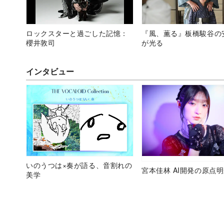
ロックスターと過ごした記憶：
『風、薫る』板橋駿谷の
櫻井敦司
が光る
インタビュー
いのうつは×奏が語る、音割れの
宮本佳林 AI開発の原点
美学