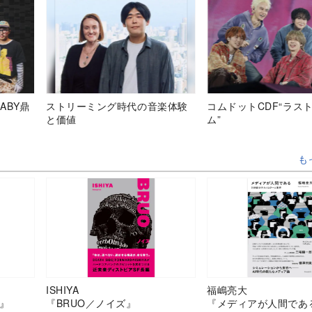
ABY鼎
ストリーミング時代の音楽体験
コムドットCDF“ラス
と価値
ム”
も
ISHIYA
福嶋亮大
』
『BRUO／ノイズ』
『メディアが人間であ