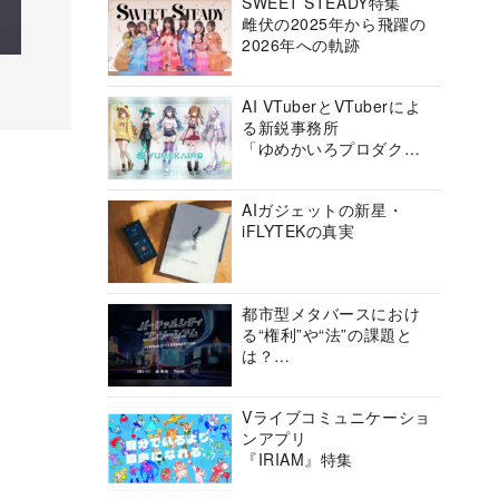
SWEET STEADY特集
雌伏の2025年から飛躍の
2026年への軌跡
AI VTuberとVTuberによ
る新鋭事務所
「ゆめかいろプロダクシ
ョン」の挑戦に迫る
AIガジェットの新星・
iFLYTEKの真実
都市型メタバースにおけ
る“権利”や“法”の課題と
は？
バーチャルシティコンソ
ーシアムの挑戦に迫る
Vライブコミュニケーショ
ンアプリ
『IRIAM』特集