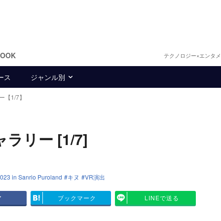
BOOK
テクノロジー×エンタ
ース
ジャンル別
【1/7】
ラリー [1/7]
2023 in Sanrio Puroland
キヌ
VR演出
ア
ブックマーク
LINEで送る