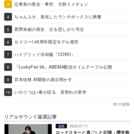
辻希美の長女・希空、大胆イメチェン
ちゃんユカ、進化したランチボックスに興奮
西野未姫の長女、父を恋しがり号泣
セイコー145周年限定モデル発売
ハイブリッド冷却服『CORO』
『LuckyFes'26』ABEMA配信タイムテーブル公開
宮本佳林 AI開発の原点明かす
いのうつは×奏が語る、音割れの美学
05:15更新
リアルサウンド厳選記事
2026.07.11
連載
ロックスターと過ごした記憶：櫻井敦