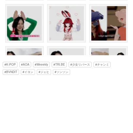
K-POP
AOA
Weeekly
TRI.BE
少女リバース
チャンミ
BVNDIT
イヨン
ジェヒ
ソンソン