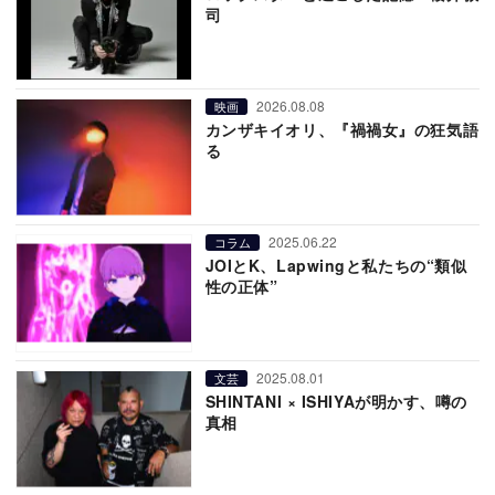
司
2026.08.08
映画
カンザキイオリ、『禍禍女』の狂気語
る
2025.06.22
コラム
JOIとK、Lapwingと私たちの“類似
性の正体”
2025.08.01
文芸
SHINTANI × ISHIYAが明かす、噂の
真相