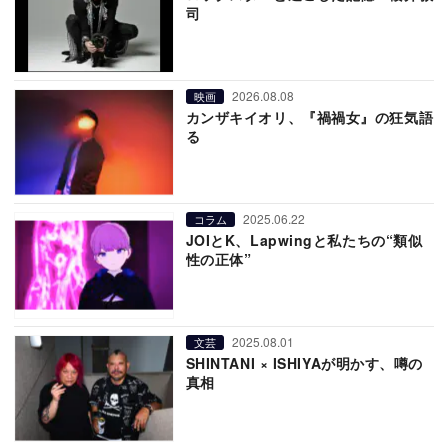
司
2026.08.08
映画
カンザキイオリ、『禍禍女』の狂気語
る
2025.06.22
コラム
JOIとK、Lapwingと私たちの“類似
性の正体”
2025.08.01
文芸
SHINTANI × ISHIYAが明かす、噂の
真相