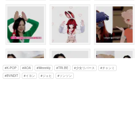
K-POP
AOA
Weeekly
TRI.BE
少女リバース
チャンミ
BVNDIT
イヨン
ジェヒ
ソンソン