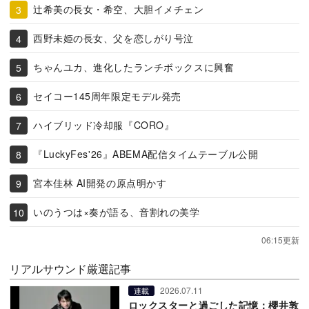
辻希美の長女・希空、大胆イメチェン
西野未姫の長女、父を恋しがり号泣
ちゃんユカ、進化したランチボックスに興奮
セイコー145周年限定モデル発売
ハイブリッド冷却服『CORO』
『LuckyFes'26』ABEMA配信タイムテーブル公開
宮本佳林 AI開発の原点明かす
いのうつは×奏が語る、音割れの美学
06:15更新
リアルサウンド厳選記事
2026.07.11
連載
ロックスターと過ごした記憶：櫻井敦