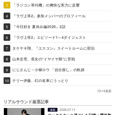
「ラジコン草刈機」の爽快な実力に反響
『ラヴ上等2』参加メンバーのプロフィール
『今日好き 夏休み編2026』2話
『ラヴ上等2』エピソード1～4ダイジェスト
タケヤキ翔、『エスコン』スイートルームに宿泊
山本圭壱、長女の“イヤイヤ期”に苦戦
にじさんじ・小柳ロウ 「自分探し」の軌跡
テリー伊藤、幻の名車にうっとり
10:14更新
リアルサウンド厳選記事
2026.07.11
連載
ロックスターと過ごした記憶：櫻井敦