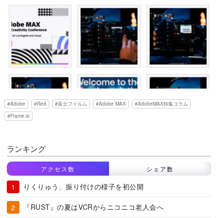
Adobe
Red
富士フイルム
Adobe MAX
AdobeMAX特集コラム
Frame.io
ランキング
アクセス数
シェア数
りくりゅう、振り付けの様子を初公開
『RUST』の夏はVCRからニコニコ老人会へ