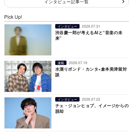
インタビュー記事一覧
Pick Up!
2026.07.31
インタビュー
渋谷慶一郎が考えるAIと“音楽の未
来”
2026.07.19
連載
水溜りボンド・カンタ×倉本美津留対
談
2026.07.22
インタビュー
チェ・ジョンヒョプ、イメージからの
脱却