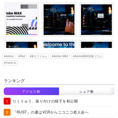
Adobe
Red
富士フイルム
Adobe MAX
AdobeMAX特集コラム
Frame.io
ランキング
アクセス数
シェア数
りくりゅう、振り付けの様子を初公開
『RUST』の夏はVCRからニコニコ老人会へ