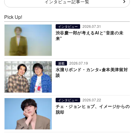
インタビュー記事一覧
Pick Up!
2026.07.31
インタビュー
渋谷慶一郎が考えるAIと“音楽の未
来”
2026.07.19
連載
水溜りボンド・カンタ×倉本美津留対
談
2026.07.22
インタビュー
チェ・ジョンヒョプ、イメージからの
脱却