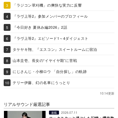
「ラジコン草刈機」の爽快な実力に反響
『ラヴ上等2』参加メンバーのプロフィール
『今日好き 夏休み編2026』2話
『ラヴ上等2』エピソード1～4ダイジェスト
タケヤキ翔、『エスコン』スイートルームに宿泊
山本圭壱、長女の“イヤイヤ期”に苦戦
にじさんじ・小柳ロウ 「自分探し」の軌跡
テリー伊藤、幻の名車にうっとり
10:14更新
リアルサウンド厳選記事
2026.07.11
連載
ロックスターと過ごした記憶：櫻井敦