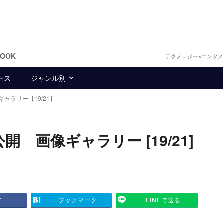
BOOK
テクノロジー×エンタ
ース
ジャンル別
ギャラリー【19/21】
 画像ギャラリー [19/21]
ア
ブックマーク
LINEで送る