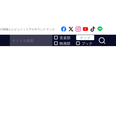
Like on Facebook
Follow on x
Follow on Inst
Follow on Y
Follow on
Follo
メの情報とレビュー｜リアルサウンド テック
サ
音楽部
テック
映画部
ブック