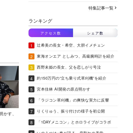
特集記事一覧
ランキング
アクセス数
シェア数
辻希美の長女・希空、大胆イメチェン
東海オンエア としみつ、高級腕時計を紹介
西野未姫の長女、父を恋しがり号泣
約150万円の“立ち乗り式草刈機”を紹介
宮本佳林 AI開発の原点明かす
「ラジコン草刈機」の爽快な実力に反響
りくりゅう、振り付けの様子を初公開
Aが明かす、
「1DAYメニコン」とホロライブがコラボ
いのうつは×奏が語る、音割れの美学