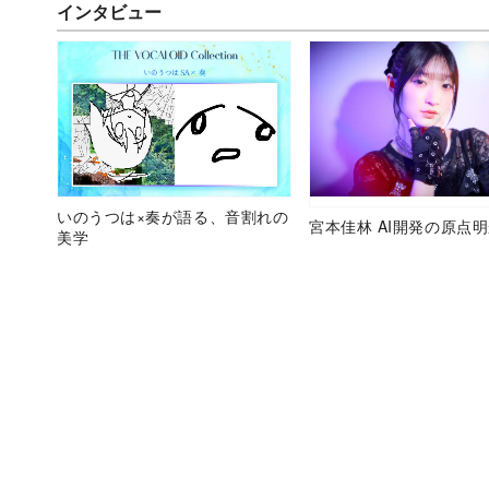
インタビュー
いのうつは×奏が語る、音割れの
宮本佳林 AI開発の原点
美学