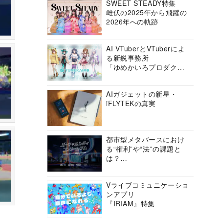
SWEET STEADY特集
雌伏の2025年から飛躍の
2026年への軌跡
AI VTuberとVTuberによ
る新鋭事務所
「ゆめかいろプロダクシ
ョン」の挑戦に迫る
AIガジェットの新星・
iFLYTEKの真実
都市型メタバースにおけ
る“権利”や“法”の課題と
は？
バーチャルシティコンソ
ーシアムの挑戦に迫る
Vライブコミュニケーショ
ンアプリ
『IRIAM』特集