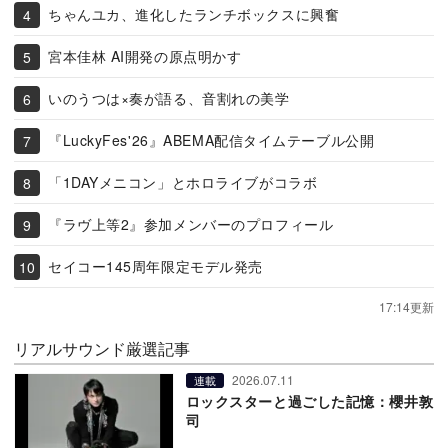
ちゃんユカ、進化したランチボックスに興奮
宮本佳林 AI開発の原点明かす
いのうつは×奏が語る、音割れの美学
『LuckyFes'26』ABEMA配信タイムテーブル公開
「1DAYメニコン」とホロライブがコラボ
『ラヴ上等2』参加メンバーのプロフィール
セイコー145周年限定モデル発売
17:14更新
リアルサウンド厳選記事
2026.07.11
連載
ロックスターと過ごした記憶：櫻井敦
司