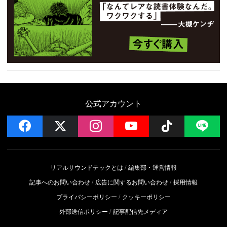
公式アカウント
facebook
x
instagram
YouTube
Follow on 
LI
リアルサウンドテックとは
編集部・運営情報
記事へのお問い合わせ
広告に関するお問い合わせ
採用情報
プライバシーポリシー
クッキーポリシー
外部送信ポリシー
記事配信先メディア