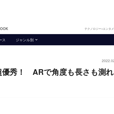
BOOK
テクノロジー×エンタ
ース
ジャンル別
2022.0
は超優秀！ ARで角度も長さも測