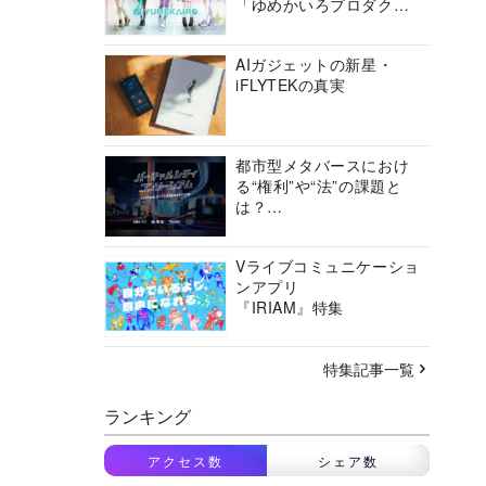
「ゆめかいろプロダクシ
ョン」の挑戦に迫る
AIガジェットの新星・
iFLYTEKの真実
都市型メタバースにおけ
る“権利”や“法”の課題と
は？
バーチャルシティコンソ
ーシアムの挑戦に迫る
Vライブコミュニケーショ
ンアプリ
『IRIAM』特集
特集記事一覧
ランキング
アクセス数
シェア数