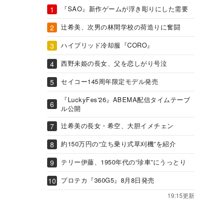
『SAO』新作ゲームが浮き彫りにした需要
辻希美、次男の林間学校の荷造りに奮闘
ハイブリッド冷却服『CORO』
西野未姫の長女、父を恋しがり号泣
セイコー145周年限定モデル発売
『LuckyFes'26』ABEMA配信タイムテーブ
ル公開
辻希美の長女・希空、大胆イメチェン
約150万円の“立ち乗り式草刈機”を紹介
テリー伊藤、1950年代の“珍車”にうっとり
プロテカ『360G5』8月8日発売
19:15更新