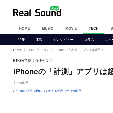
HOME
MUSIC
MOVIE
TECH
特集
連載
インタビュー
コラム
ニュ
HOME
TECH
コラム
iPhoneの「計測」アプリは超優秀！
iPhoneで使える便利ワザ
iPhoneの「計測」アプリ
文＝松山茂
iPhone
iOS
iPhoneで使える便利ワザ
松山茂