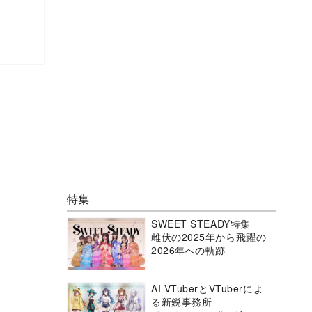
特集
SWEET STEADY特集
雌伏の2025年から飛躍の
2026年への軌跡
AI VTuberとVTuberによ
る新鋭事務所