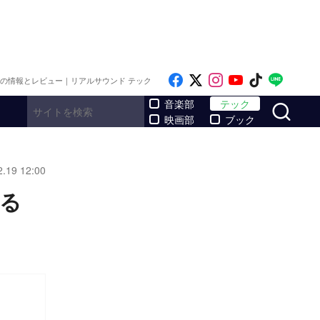
Like on Facebook
Follow on x
Follow on Inst
Follow on Y
Follow on
Follo
メの情報とレビュー｜リアルサウンド テック
サ
音楽部
テック
映画部
ブック
2.19 12:00
れる