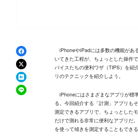
Facebookでシェア
iPhoneやiPadには多数の機能
いてきた工程が、ちょっとした操作で
xでポスト
バイスたちの便利ワザ（TIPS）を
はてなブックマーク
リのテクニックを紹介しよう。
LINEで送る
iPhoneにはさまざまなアプリが
る。今回紹介する「計測」アプリもそう
測定できるアプリで、ちょっとしたモノ
だけで測れる非常に便利なアプリだ。箱
を使って傾きを測定することもでき