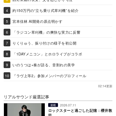
約150万円の“立ち乗り式草刈機”を紹介
宮本佳林 AI開発の原点明かす
「ラジコン草刈機」の爽快な実力に反響
りくりゅう、振り付けの様子を初公開
「1DAYメニコン」とホロライブがコラボ
いのうつは×奏が語る、音割れの美学
『ラヴ上等2』参加メンバーのプロフィール
02:14更新
リアルサウンド厳選記事
2026.07.11
連載
ロックスターと過ごした記憶：櫻井敦
司