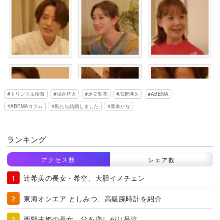
トリンドル玲奈
浅香航大
足立梨花
塩野瑛久
ABEMA
ABEMAコラム
私たち結婚しました
菜本かな
ランキング
アクセス数
シェア数
辻希美の長女・希空、大胆イメチェン
東海オンエア としみつ、高級腕時計を紹介
西野未姫の長女、父を恋しがり号泣