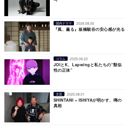
2026.08.05
国内ドラマ
『風、薫る』板橋駿谷の安心感が光る
2025.06.22
コラム
JOIとK、Lapwingと私たちの“類似
性の正体”
2025.08.01
文芸
SHINTANI × ISHIYAが明かす、噂の
真相