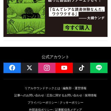
公式アカウント
facebook
x
instagram
YouTube
Follow on 
LI
リアルサウンドテックとは
編集部・運営情報
記事へのお問い合わせ
広告に関するお問い合わせ
採用情報
プライバシーポリシー
クッキーポリシー
外部送信ポリシー
記事配信先メディア