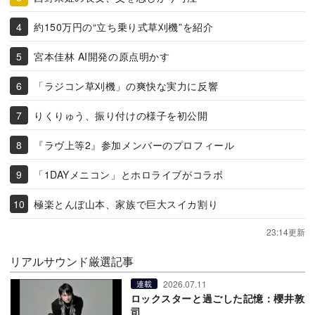
約150万円の“立ち乗り式草刈機”を紹介
宮本佳林 AI開発の原点明かす
「ラジコン草刈機」の爽快な実力に反響
りくりゅう、振り付けの様子を初公開
『ラヴ上等2』参加メンバーのプロフィール
「1DAYメニコン」とホロライブがコラボ
極楽とんぼ山本、家族で巨大スイカ割り
23:14更新
リアルサウンド厳選記事
2026.07.11
連載
ロックスターと過ごした記憶：櫻井敦
司