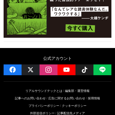
公式アカウント
facebook
x
instagram
YouTube
Follow on 
LI
リアルサウンドテックとは
編集部・運営情報
記事へのお問い合わせ
広告に関するお問い合わせ
採用情報
プライバシーポリシー
クッキーポリシー
外部送信ポリシー
記事配信先メディア