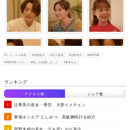
トリンドル玲奈
浅香航大
足立梨花
塩野瑛久
ABEMA
ABEMAコラム
私たち結婚しました
菜本かな
ランキング
アクセス数
シェア数
辻希美の長女・希空、大胆イメチェン
東海オンエア としみつ、高級腕時計を紹介
西野未姫の長女、父を恋しがり号泣