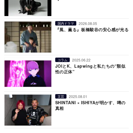
2026.08.05
国内ドラマ
『風、薫る』板橋駿谷の安心感が光る
2025.06.22
コラム
JOIとK、Lapwingと私たちの“類似
性の正体”
2025.08.01
文芸
SHINTANI × ISHIYAが明かす、噂の
真相