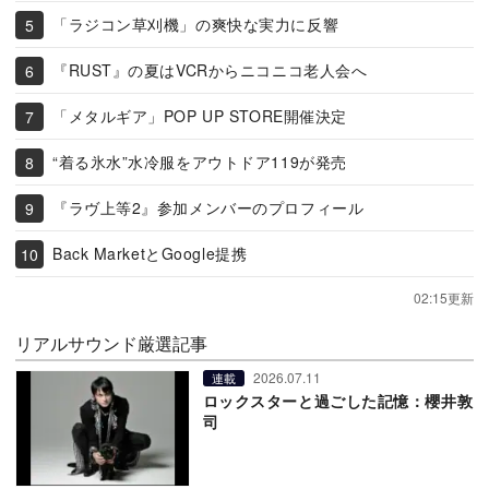
「ラジコン草刈機」の爽快な実力に反響
『RUST』の夏はVCRからニコニコ老人会へ
「メタルギア」POP UP STORE開催決定
“着る氷水”水冷服をアウトドア119が発売
『ラヴ上等2』参加メンバーのプロフィール
Back MarketとGoogle提携
02:15更新
リアルサウンド厳選記事
2026.07.11
連載
ロックスターと過ごした記憶：櫻井敦
司