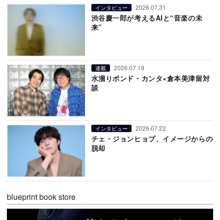
2026.07.31
インタビュー
渋谷慶一郎が考えるAIと“音楽の未
来”
2026.07.19
連載
水溜りボンド・カンタ×倉本美津留対
談
2026.07.22
インタビュー
チェ・ジョンヒョプ、イメージからの
脱却
blueprint book store