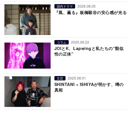
2026.08.05
国内ドラマ
『風、薫る』板橋駿谷の安心感が光る
2025.06.22
コラム
JOIとK、Lapwingと私たちの“類似
性の正体”
2025.08.01
文芸
SHINTANI × ISHIYAが明かす、噂の
真相