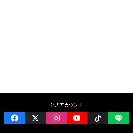
公式アカウント
facebook
x
instagram
YouTube
Follow on 
LI