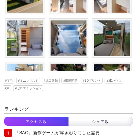
住宅
ミニマリスト
堀口佐知
環境問題
3Dプリント
3Dハウス
家
ゼロエミッション
ランキング
アクセス数
シェア数
『SAO』新作ゲームが浮き彫りにした需要