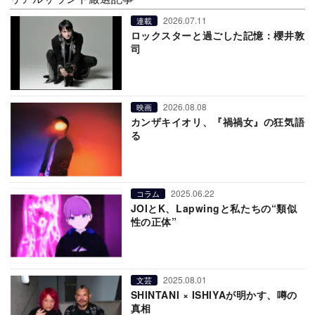
2026.07.11
連載
ロックスターと過ごした記憶：櫻井敦
司
2026.08.08
映画
カンザキイオリ、『禍禍女』の狂気語
る
2025.06.22
コラム
JOIとK、Lapwingと私たちの“類似
性の正体”
2025.08.01
文芸
SHINTANI × ISHIYAが明かす、噂の
真相