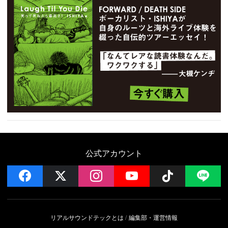
公式アカウント
facebook
x
instagram
YouTube
Follow on 
LI
リアルサウンドテックとは
編集部・運営情報