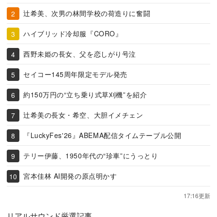
辻希美、次男の林間学校の荷造りに奮闘
ハイブリッド冷却服『CORO』
西野未姫の長女、父を恋しがり号泣
セイコー145周年限定モデル発売
約150万円の“立ち乗り式草刈機”を紹介
辻希美の長女・希空、大胆イメチェン
『LuckyFes'26』ABEMA配信タイムテーブル公開
テリー伊藤、1950年代の“珍車”にうっとり
宮本佳林 AI開発の原点明かす
17:16更新
リアルサウンド厳選記事