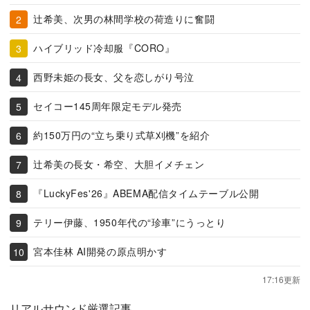
辻希美、次男の林間学校の荷造りに奮闘
ハイブリッド冷却服『CORO』
西野未姫の長女、父を恋しがり号泣
セイコー145周年限定モデル発売
約150万円の“立ち乗り式草刈機”を紹介
辻希美の長女・希空、大胆イメチェン
『LuckyFes'26』ABEMA配信タイムテーブル公開
テリー伊藤、1950年代の“珍車”にうっとり
宮本佳林 AI開発の原点明かす
17:16更新
リアルサウンド厳選記事