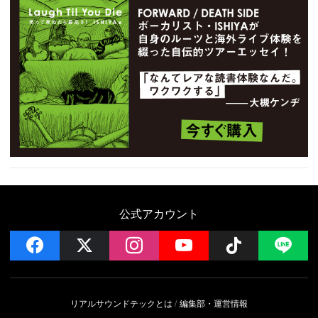
公式アカウント
facebook
x
instagram
YouTube
Follow on 
LI
リアルサウンドテックとは
編集部・運営情報