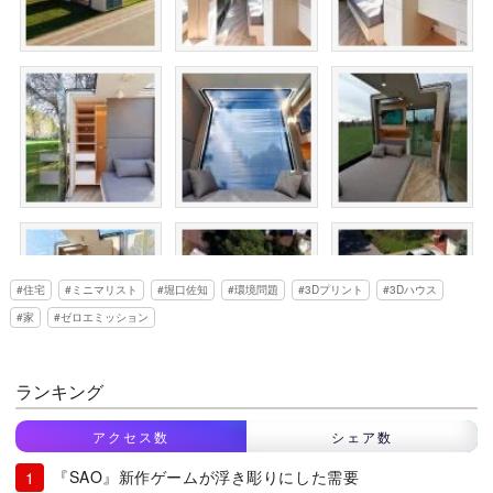
住宅
ミニマリスト
堀口佐知
環境問題
3Dプリント
3Dハウス
家
ゼロエミッション
ランキング
アクセス数
シェア数
『SAO』新作ゲームが浮き彫りにした需要