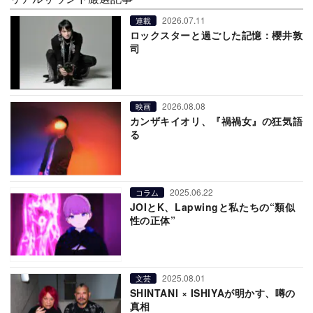
2026.07.11
連載
ロックスターと過ごした記憶：櫻井敦
司
2026.08.08
映画
カンザキイオリ、『禍禍女』の狂気語
る
2025.06.22
コラム
JOIとK、Lapwingと私たちの“類似
性の正体”
2025.08.01
文芸
SHINTANI × ISHIYAが明かす、噂の
真相