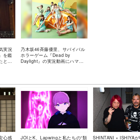
』人気実況
乃木坂46斉藤優里、サバイバル
』を鑑
ホラーゲーム『Dead by
たとき
Daylight』の実況動画にハマっ
ていることを明かす
安心感
JOIとK、Lapwingと私たちの“類
SHINTANI × ISHIY