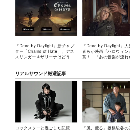
『Dead by Daylight』新チャプ
『Dead by Daylight
ター「Chains of Hate」、デス
者らが映画『ハロウィン
スリンガー＆ザリーナはどう使
賞！ 「あの音楽が流れ
うべき？
は鳥肌」
リアルサウンド厳選記事
ロックスターと過ごした記憶：
『風、薫る』板橋駿谷の