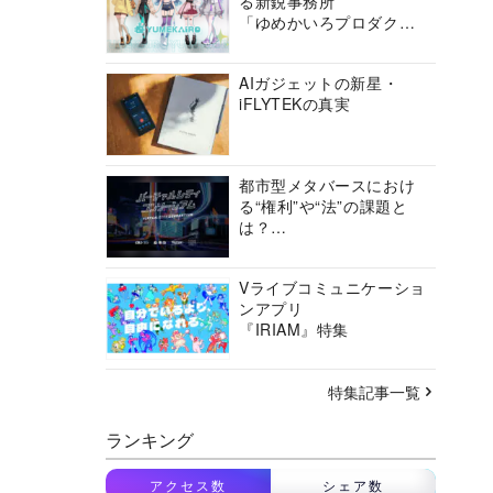
る新鋭事務所
「ゆめかいろプロダクシ
ョン」の挑戦に迫る
AIガジェットの新星・
iFLYTEKの真実
都市型メタバースにおけ
る“権利”や“法”の課題と
は？
バーチャルシティコンソ
ーシアムの挑戦に迫る
Vライブコミュニケーショ
ンアプリ
『IRIAM』特集
特集記事一覧
ランキング
アクセス数
シェア数