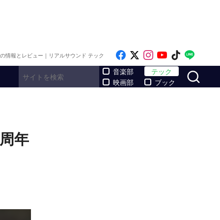
Like on Facebook
Follow on x
Follow on Inst
Follow on Y
Follow on
Follo
メの情報とレビュー｜リアルサウンド テック
サ
音楽部
テック
映画部
ブック
4周年