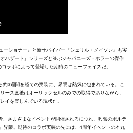
ューショナー』と新サバイバー『シェリル・メイソン』も実
イオハザード』シリーズと並ぶジャパニーズ・ホラーの傑作
ル）』とのコラボによって登場した期待のニューフェイスだ。
ら約3週間を経ての実装に、界隈は熱気に包まれている。こ
リリース直後はオーリックセルのみでの取得でありながら、
プレイを楽しんでいる現状だ。
降、さまざまなイベントが開催されるにつれ、興奮のボルテ
light』界隈。期待のコラボ実装の先には、4周年イベントの本丸