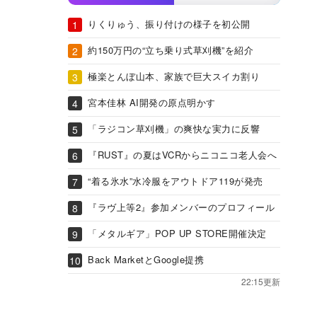
りくりゅう、振り付けの様子を初公開
約150万円の“立ち乗り式草刈機”を紹介
極楽とんぼ山本、家族で巨大スイカ割り
宮本佳林 AI開発の原点明かす
「ラジコン草刈機」の爽快な実力に反響
『RUST』の夏はVCRからニコニコ老人会へ
“着る氷水”水冷服をアウトドア119が発売
『ラヴ上等2』参加メンバーのプロフィール
「メタルギア」POP UP STORE開催決定
Back MarketとGoogle提携
22:15更新