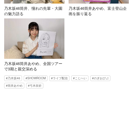
乃木坂46筒井、憧れの先輩・大園
乃木坂46筒井あやめ、富士登山企
の魅力語る
画を振り返る
乃木坂46筒井あやめ、全国ツアー
で3期と親交深める
乃木坂46
SHOWROOM
ライブ配信
こじへい
のぎおび⊿
筒井あやめ
弓木奈於