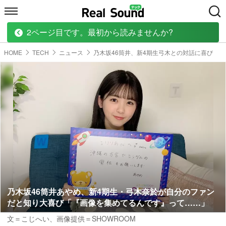
2ページ目です。最初から読みませんか?
HOME
MUSIC
MOVIE
TECH
BOOK
HOME
TECH
ニュース
乃木坂46筒井、新4期生弓木との対話に喜び
乃木坂46筒井あやめ、新4期生・弓木奈於が自分のファン
だと知り大喜び「『画像を集めてるんです』って……」
文＝こじへい、画像提供＝SHOWROOM