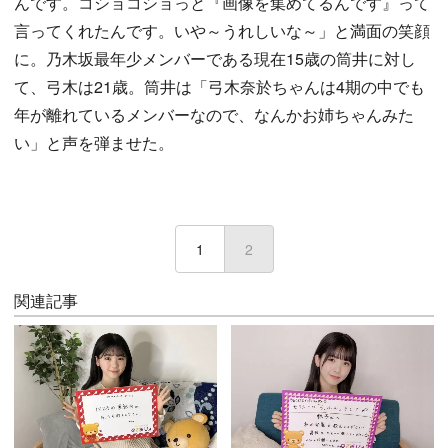
んです。コショコショっと『画像を集めてるんです』って
言ってくれたんです。いや～うれしいな～」と満面の笑顔
に。乃木坂最年少メンバーである現在15歳の筒井に対し
て、弓木は21歳。筒井は「弓木奈於ちゃんは4期の中でも
年が離れているメンバーなので、なんかお姉ちゃんみた
い」と声を弾ませた。
1
2
(current)
関連記事