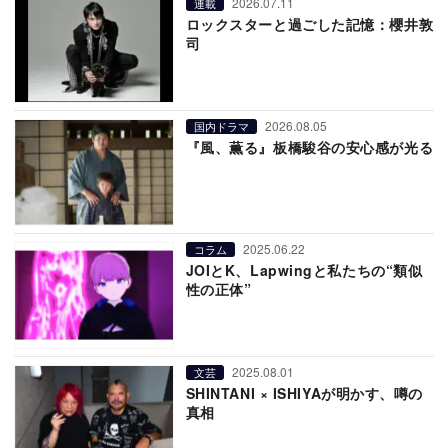
2026.07.11
連載
ロックスターと過ごした記憶：櫻井敦
司
2026.08.05
国内ドラマ
『風、薫る』板橋駿谷の安心感が光る
2025.06.22
コラム
JOIとK、Lapwingと私たちの“類似
性の正体”
2025.08.01
文芸
SHINTANI × ISHIYAが明かす、噂の
真相