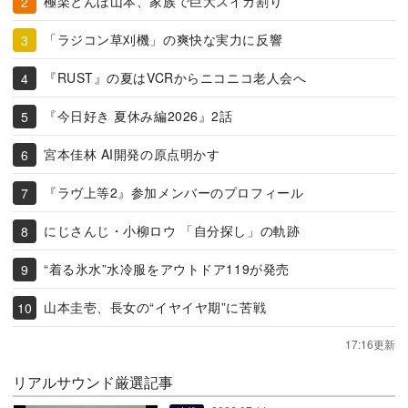
極楽とんぼ山本、家族で巨大スイカ割り
「ラジコン草刈機」の爽快な実力に反響
『RUST』の夏はVCRからニコニコ老人会へ
『今日好き 夏休み編2026』2話
宮本佳林 AI開発の原点明かす
『ラヴ上等2』参加メンバーのプロフィール
にじさんじ・小柳ロウ 「自分探し」の軌跡
“着る氷水”水冷服をアウトドア119が発売
山本圭壱、長女の“イヤイヤ期”に苦戦
17:16更新
リアルサウンド厳選記事