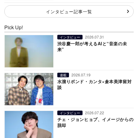
インタビュー記事一覧
Pick Up!
2026.07.31
インタビュー
渋谷慶一郎が考えるAIと“音楽の未
来”
2026.07.19
連載
水溜りボンド・カンタ×倉本美津留対
談
2026.07.22
インタビュー
チェ・ジョンヒョプ、イメージからの
脱却