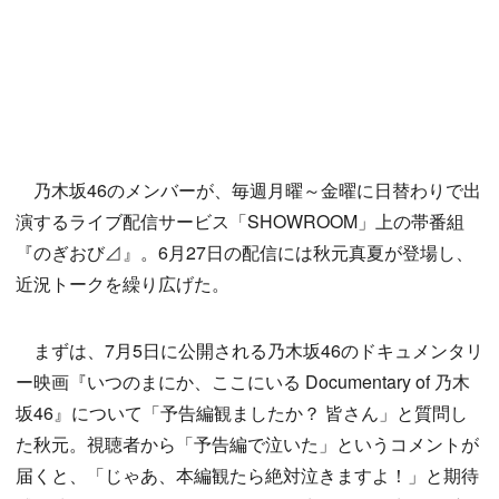
乃木坂46のメンバーが、毎週月曜～金曜に日替わりで出
演するライブ配信サービス「SHOWROOM」上の帯番組
『のぎおび⊿』。6月27日の配信には秋元真夏が登場し、
近況トークを繰り広げた。
まずは、7月5日に公開される乃木坂46のドキュメンタリ
ー映画『いつのまにか、ここにいる Documentary of 乃木
坂46』について「予告編観ましたか？ 皆さん」と質問し
た秋元。視聴者から「予告編で泣いた」というコメントが
届くと、「じゃあ、本編観たら絶対泣きますよ！」と期待