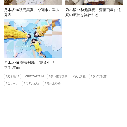
乃木坂46秋元真夏、今週末に重大
乃木坂46秋元真夏、齋藤飛鳥に迫
発表
真の演技を笑われる
乃木坂46 齋藤飛鳥、“萌えセリ
フ”に赤面
乃木坂46
SHOWROOM
テレ東音楽祭
秋元真夏
ライブ配信
こじへい
のぎおび⊿
筒井あやめ