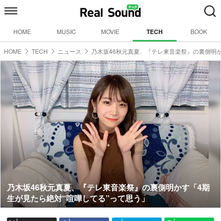
HOME
MUSIC
MOVIE
TECH
BOOK
HOME
TECH
ニュース
乃木坂46秋元真夏、『テレ東音楽祭』の裏側明
乃木坂46秋元真夏、『テレ東音楽祭』の裏側明かす「4期
生が見たら絶対“喧嘩してる”って思う」