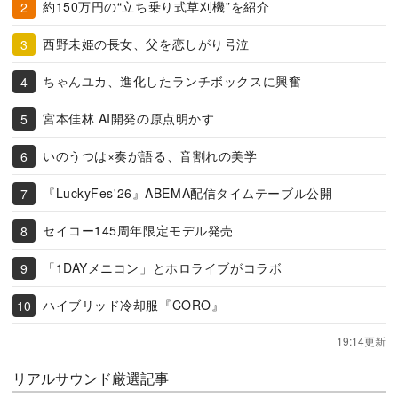
約150万円の“立ち乗り式草刈機”を紹介
西野未姫の長女、父を恋しがり号泣
ちゃんユカ、進化したランチボックスに興奮
宮本佳林 AI開発の原点明かす
いのうつは×奏が語る、音割れの美学
『LuckyFes'26』ABEMA配信タイムテーブル公開
セイコー145周年限定モデル発売
「1DAYメニコン」とホロライブがコラボ
ハイブリッド冷却服『CORO』
19:14更新
リアルサウンド厳選記事