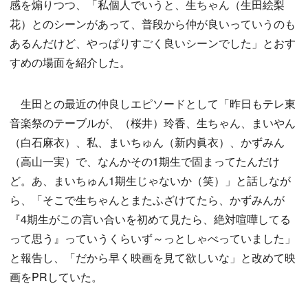
感を煽りつつ、「私個人でいうと、生ちゃん（生田絵梨
花）とのシーンがあって、普段から仲が良いっていうのも
あるんだけど、やっぱりすごく良いシーンでした」とおす
すめの場面を紹介した。
生田との最近の仲良しエピソードとして「昨日もテレ東
音楽祭のテーブルが、（桜井）玲香、生ちゃん、まいやん
（白石麻衣）、私、まいちゅん（新内眞衣）、かずみん
（高山一実）で、なんかその1期生で固まってたんだけ
ど。あ、まいちゅん1期生じゃないか（笑）」と話しなが
ら、「そこで生ちゃんとまたふざけてたら、かずみんが
『4期生がこの言い合いを初めて見たら、絶対喧嘩してる
って思う』っていうくらいず～っとしゃべっていました」
と報告し、「だから早く映画を見て欲しいな」と改めて映
画をPRしていた。