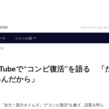
BOOK
テクノロジー×エンタ
ース
ジャンル別
語る
Tubeで“コンビ復活”を語る 「
いんだから」
全力！脱力タイムズ』で“コンビ復活”を遂げ、話題を呼ん