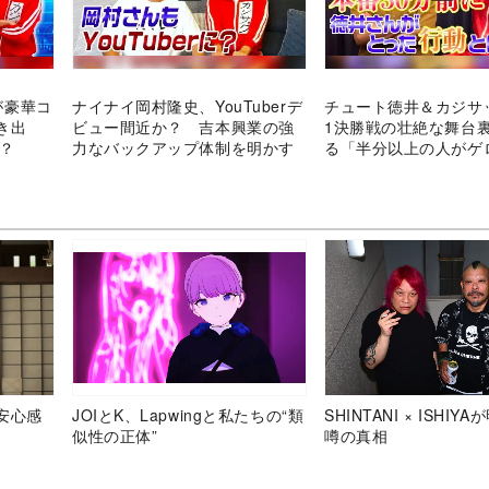
kが豪華コ
ナイナイ岡村隆史、YouTuberデ
チュート徳井＆カジサ
き出
ビュー間近か？ 吉本興業の強
1決勝戦の壮絶な舞台
は？
力なバックアップ体制を明かす
る「半分以上の人がゲ
た」
安心感
JOIとK、Lapwingと私たちの“類
SHINTANI × ISHIY
似性の正体”
噂の真相