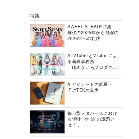
特集
SWEET STEADY特集
雌伏の2025年から飛躍の
2026年への軌跡
AI VTuberとVTuberによ
る新鋭事務所
「ゆめかいろプロダクシ
ョン」の挑戦に迫る
AIガジェットの新星・
iFLYTEKの真実
都市型メタバースにおけ
る“権利”や“法”の課題と
は？
バーチャルシティコンソ
ーシアムの挑戦に迫る