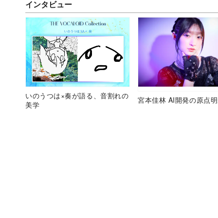
インタビュー
いのうつは×奏が語る、音割れの
宮本佳林 AI開発の原点
美学