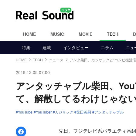
HOME
MUSIC
MOVIE
TECH
特集
連載
インタビュー
コラム
ニュ
HOME
TECH
ニュース
アンタ柴田、カジサックと“コンビ復活”
2019.12.05 07:00
アンタッチャブル柴田、You
て、解散してるわけじゃな
YouTube
YouTuber
カジサック
柴田英嗣
アンタッチャブル
Facebookでシェア
先日、フジテレビ系バラエティ番組『