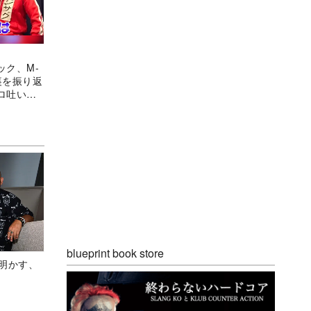
ック、M-
裏を振り返
ロ吐いて
blueprint book store
Aが明かす、