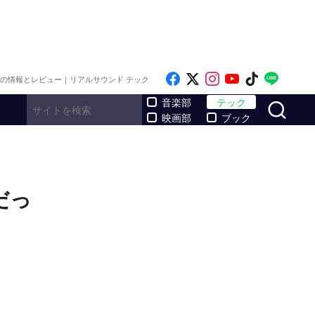
Like on Facebook
Follow on x
Follow on Inst
Follow on Y
Follow on
Follo
メの情報とレビュー｜リアルサウンド テック
サ
音楽部
テック
映画部
ブック
だっ