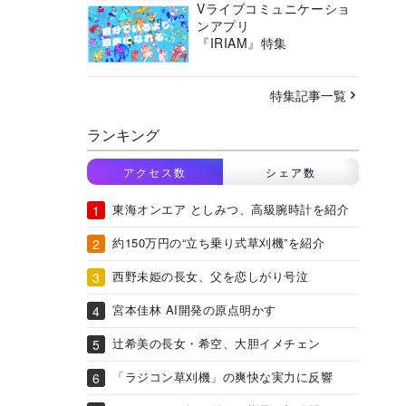
Vライブコミュニケーショ
ンアプリ
『IRIAM』特集
特集記事一覧
ランキング
アクセス数
シェア数
東海オンエア としみつ、高級腕時計を紹介
約150万円の“立ち乗り式草刈機”を紹介
西野未姫の長女、父を恋しがり号泣
宮本佳林 AI開発の原点明かす
辻希美の長女・希空、大胆イメチェン
「ラジコン草刈機」の爽快な実力に反響