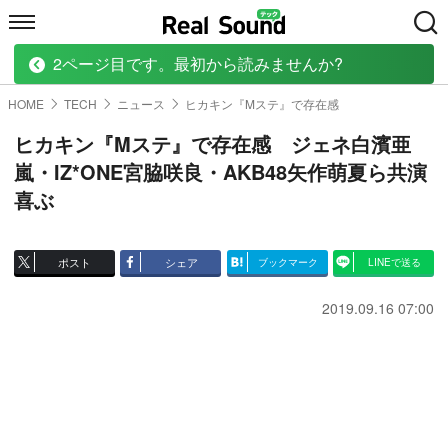
2ページ目です。最初から読みませんか?
HOME
MUSIC
MOVIE
TECH
BOOK
HOME
TECH
ニュース
ヒカキン『Mステ』で存在感
ヒカキン『Mステ』で存在感 ジェネ白濱亜
嵐・IZ*ONE宮脇咲良・AKB48矢作萌夏ら共演
喜ぶ
ポスト
シェア
ブックマーク
LINEで送る
2019.09.16 07:00