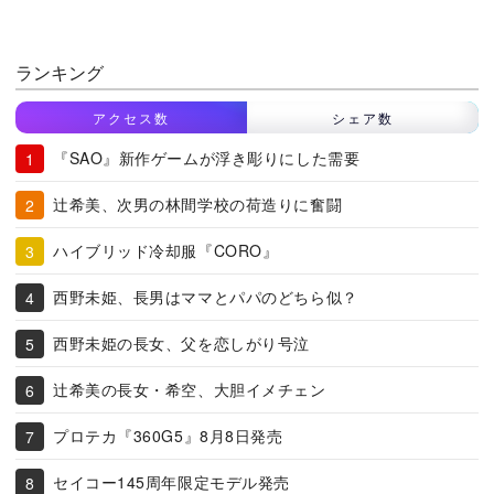
ランキング
アクセス数
シェア数
『SAO』新作ゲームが浮き彫りにした需要
辻希美、次男の林間学校の荷造りに奮闘
ハイブリッド冷却服『CORO』
西野未姫、長男はママとパパのどちら似？
西野未姫の長女、父を恋しがり号泣
辻希美の長女・希空、大胆イメチェン
プロテカ『360G5』8月8日発売
セイコー145周年限定モデル発売