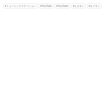
ミュージックステーション
YouTube
YouTuber
ヒカキン
セイキン